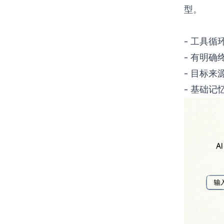
型。
- 工具循环
- 有明
- 目标
- 基础