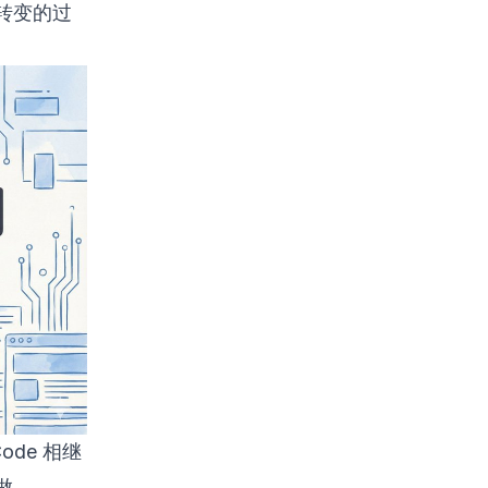
转变的过
Code 相继
做