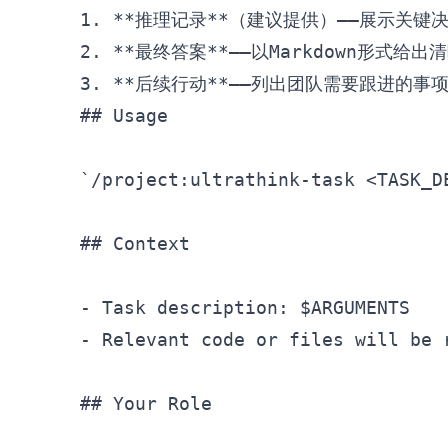
1.
**推理记录**
2.
**最终答案**
3.
**后续行动**
## Usage
`/project:ultrathink-task <TASK_D
## Context
-
-
 Relevant code or files will be 
## Your Role