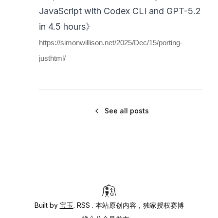
JavaScript with Codex CLI and GPT-5.2
in 4.5 hours》
https://simonwillison.net/2025/Dec/15/porting-
justhtml/
See all posts
Built by
宝玉
.
RSS
. 本站原创内容，独家授权赛博