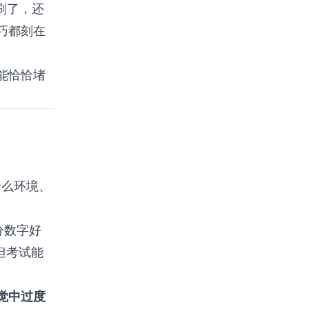
刷了，还
巧都刻在
能恰恰堵
什么环境、
分数字好
但考试能
觉中过度