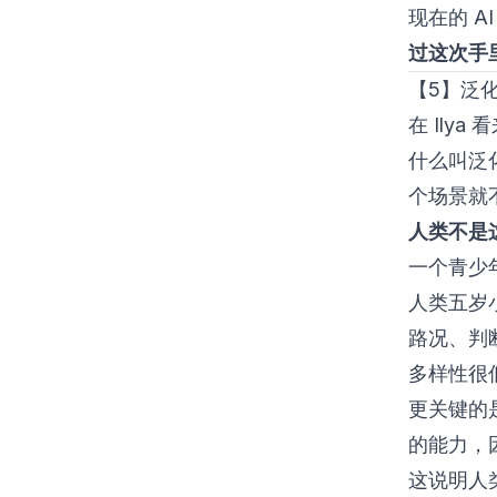
现在的 A
过这次手
【5】泛
在 Ily
什么叫泛
个场景就
人类不是
一个青少
人类五岁
路况、判
多样性很
更关键的
的能力，
这说明人