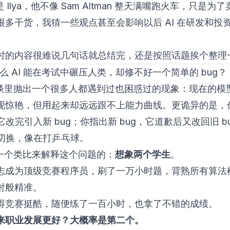
竟是 Ilya，他不像 Sam Altman 整天满嘴跑火车，只是为
很多干货，我猜一些观点甚至会影响以后 AI 在研发和投
时的内容很难说几句话就总结完，还是按照话题挨个整理
么 AI 能在考试中碾压人类，却修不好一个简单的 bug？
 在访谈里抛出一个很多人都遇到过也困惑过的现象：现在的模
现惊艳，但用起来却远远跟不上能力曲线。更诡异的是，
，它改完引入新 bug；你指出新 bug，它道歉后又改回旧 b
回切换，像在打乒乓球。
使用一个类比来解释这个问题的：
想象两个学生
。
志成为顶级竞赛程序员，刷了一万小时题，背熟所有算法
射般精准。
得竞赛挺酷，随便练了一百小时，也拿了不错的成绩。
来职业发展更好？大概率是第二个。