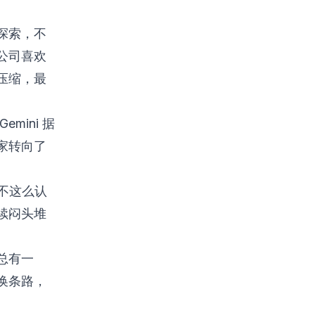
探索，不
公司喜欢
压缩，最
ini 据
家转向了
 不这么认
续闷头堆
总有一
换条路，