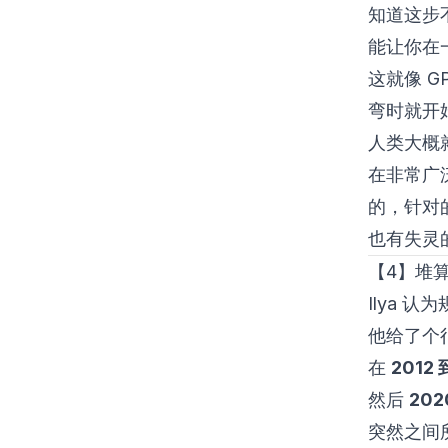
知道这步
能让你在
这就像 
弯时就开
人类大概
在非常广
的，针对
也有失灵
【4】堆
Ilya 
他给了个
在
2012 
然后
20
突然之间