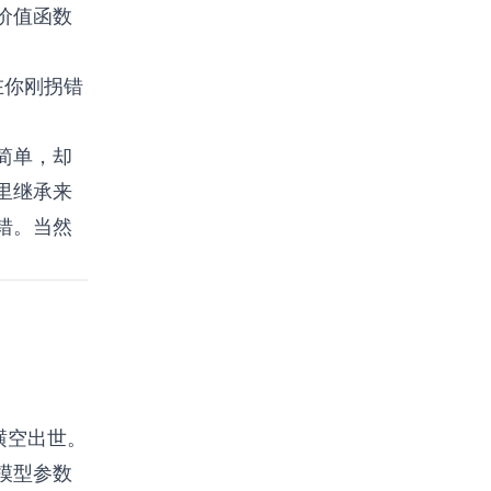
价值函数
在你刚拐错
简单，却
里继承来
错。当然
。
3 横空出世。
模型参数