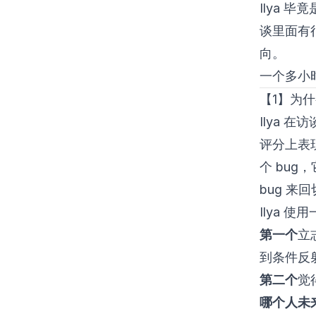
Ilya 毕
谈里面有
向。
一个多小
【1】为什
Ilya
评分上表
个 bug
bug 来
Ilya 
第一个
立
到条件反
第二个
觉
哪个人未