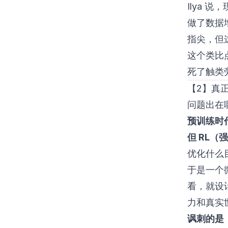
Ilya
做了数据
指尖，但
这个类比
死了触类
【2】真正
问题出在哪
预训练时
但 RL
优化什么
于是一个微
看，就设
力和真实
讽刺的是