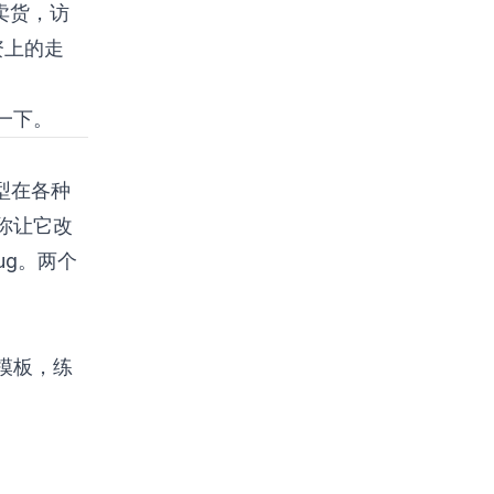
了卖货，访
资上的走
一下。
型在各种
你让它改
ug。两个
模板，练