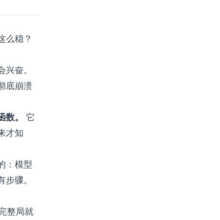
这么稳？
会兴奋。
彻底崩溃
函数。
它
来才知
的：模型
有步骤。
完整局就