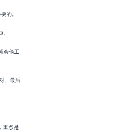
必要的。
短。
就会偷工
校对、最后
，重点是