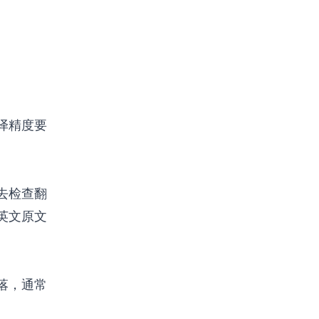
译精度要
去检查翻
英文原文
落，通常