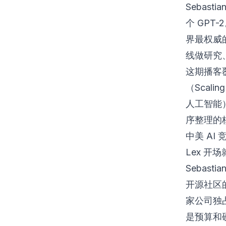
Sebas
个 GPT
界最权威
线做研究
这期播客
（Scal
人工智能
序整理的
中美 AI
Lex 
Sebas
开源社区
家公司独
是预算和