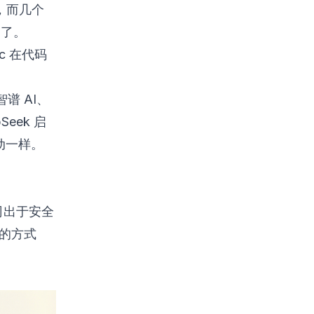
的，而几个
过了。
c 在代码
智谱 AI、
eek 启
动一样。
司出于安全
场的方式