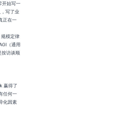
从零开始写一
责人，写了业
真正在一
、规模定律
AGI（通用
是按访谈顺
ek 赢得了
有任何一
异化因素