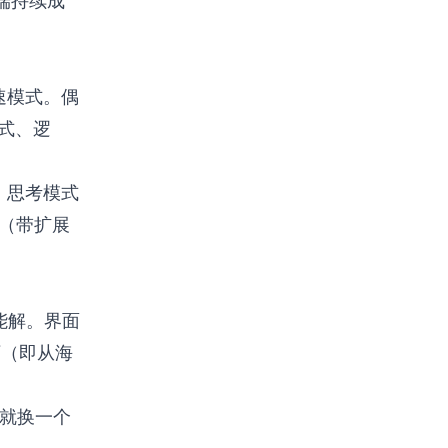
企业端持续成
快速模式。偶
格式、逻
2 思考模式
.5（带扩展
它能解。界面
下（即从海
题就换一个