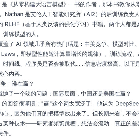
tian 是《从零构建大语言模型》一书的作者，那本书教你
-2。Nathan 是艾伦人工智能研究所（AI2）的后训练负
的 RLHF（基于人类反馈的强化学习）书籍。两个人都是
、训练模型的人。
覆盖了 AI 领域几乎所有热门话题：中美竞争、模型对比
ing Laws，即模型性能随计算量增长的规律）、训练流程、
）时间线、程序员是否会被取代……信息密度极高。以下
核心内容。
 竞争：谁在赢？
开场就抛了一个辣的问题：国际层面，中国还是美国在赢？
tian 的回答很谨慎："赢"这个词太宽泛了。他认为 DeepSe
的心，因为他们真的把模型放出来了。但长期来看，不会
占某种技术——研究者频繁跳槽，想法会流动。真正的差
硬件。