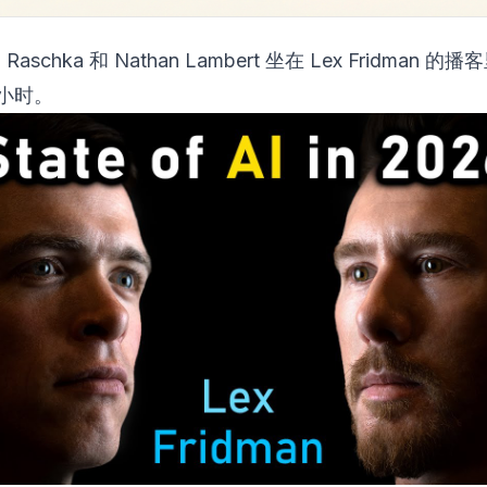
an Raschka 和 Nathan Lambert 坐在 Lex Fridman 
个小时。