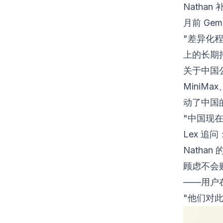
Natha
月前 Ge
"差异化程
上的长期
关于中国公
MiniM
动了中国的
"中国现
Lex 
Nath
顾虑不会
——用户
"他们对