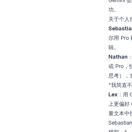
Gemini
功。
关于个人
Sebastia
尔用 P
辑。
Nathan
：
或 Pro，
思考），实
"我简直
Lex
：用 
上更偏好 
量文本中找
Sebas