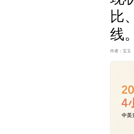
比
线
作者：
宝玉