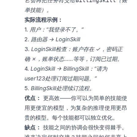
它会再把任务转交给
BillingSkill
（账
单技能）。
实际流程示例：
1.
用户：“我登录不了。”
2.
路由器 → LoginSkill
3.
LoginSkill检查：账户存在 ✓，密码正
确 ✗，账单状态……等等，订阅已过期。
4.
LoginSkill → BillingSkill：“请为
user123处理订阅过期问题。”
5.
BillingSkill处理续订流程。
优点：
更高效——你可以为简单的技能使
用更便宜的模型，为复杂的推理使用更昂
贵的模型。每个技能都可以独立优化。
缺点：
技能之间的协调会很快变得棘手。