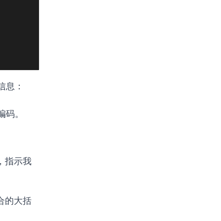
信息：
编码。
，指示我
合的大括