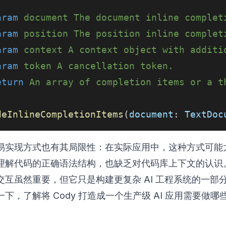
aram
document
 The document inline complet
aram
position
 The position inline complet
aram
context
 A context object with additi
aram
token
 A cancellation token.
eturn
 An array of completion items or a t
deInlineCompletionItems
(
document
:
TextDoc
易实现方式也有其局限性：在实际应用中，这种方式可能
理解代码的正确语法结构，也缺乏对代码库上下文的认识
交互虽然重要，但它只是构建更复杂 AI 工程系统的一部
下，了解将 Cody 打造成一个生产级 AI 应用需要做哪