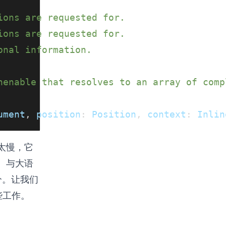
ions are requested for.
ions are requested for.
onal information.
henable that resolves to an array of comp
ument
,
position
:
Position
,
context
:
Inlin
太慢，它
。与大语
分。让我们
些工作。