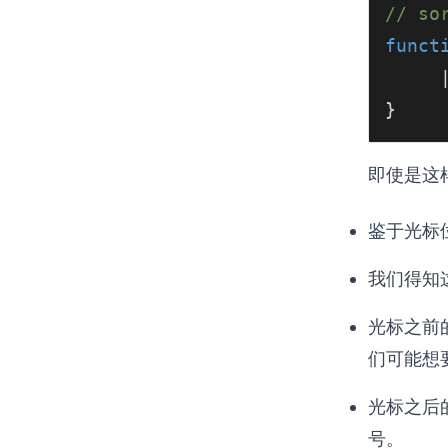
// so
funct
}
即使是这
鉴于光标
我们得知
光标之前
们可能想
光标之后
号。