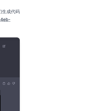
们生成代码
94eb-