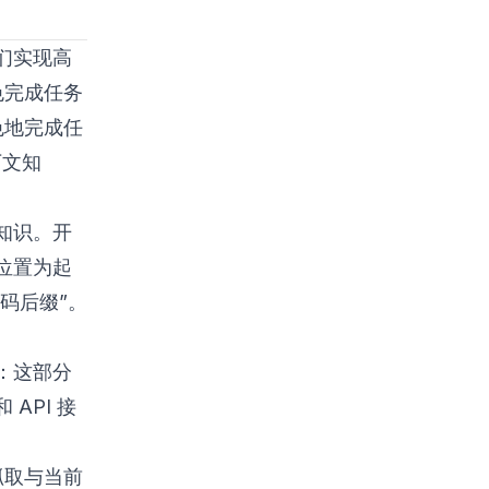
们实现高
色完成任务
色地完成任
下文知
知识。开
位置为起
码后缀”。
：这部分
API 接
抓取与当前