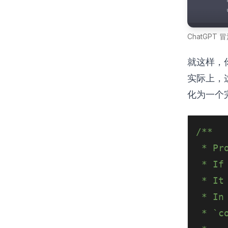
ChatGPT 
就这样，
实际上，
化为一个完
/**
 * Pr
 * If
 * It
 * In
 * `c