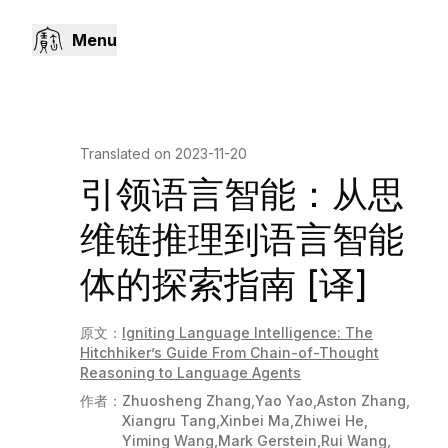
Menu
Translated on
2023-11-20
引领语言智能：从思
维链推理到语言智能
体的探索指南 [译]
原文：
Igniting Language Intelligence: The
Hitchhiker’s Guide From Chain-of-Thought
Reasoning to Language Agents
作者：
Zhuosheng Zhang
,
Yao Yao
,
Aston Zhang
,
Xiangru Tang
,
Xinbei Ma
,
Zhiwei He
,
Yiming Wang
,
Mark Gerstein
,
Rui Wang
,