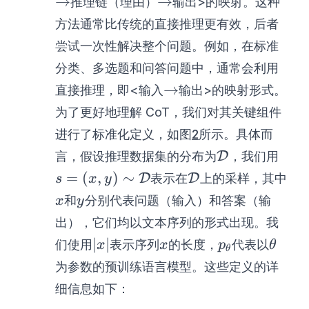
→
→
推理链（理由）
输出>的映射。这种
方法通常比传统的直接推理更有效，后者
尝试一次性解决整个问题。例如，在标准
分类、多选题和问答问题中，通常会利用
\rightarrow
→
直接推理，即<输入
输出>的映射形式。
为了更好地理解 CoT，我们对其关键组件
进行了标准化定义，如图
2
所示。具体而
\mathcal{D}
s=
言，假设推理数据集的分布为
D
，我们用
(x,y
\mathcal{D}
x
=
(
,
)
∼
D
表示在
D
上的采样，其中
s
x
y
y
和
分别代表问题（输入）和答案（输
x
y
出），它们均以文本序列的形式出现。我
|x|
x
p_{\theta}
\thet
∣
∣
们使用
表示序列
的长度，
代表以
x
x
p
θ
θ
为参数的预训练语言模型。这些定义的详
细信息如下：