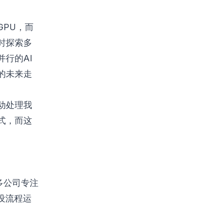
PU，而
时探索多
行的AI
的未来走
动处理我
式，而这
多公司专注
设流程运
。