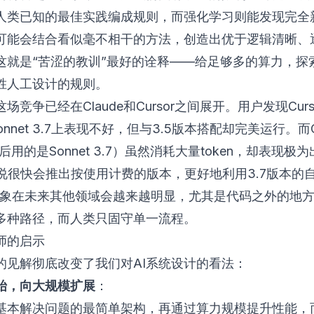
人类已知的最佳实践编成规则，而强化学习则能发现完全
可能会结合看似毫不相干的方法，创造出优于逻辑清晰、
这就是“苦涩的教训”最好的诠释——给足够多的算力，探
胜人工设计的规则。
场竞争已经在Claude和Cursor之间展开。用户发现Curs
 Sonnet 3.7上表现不好，但与3.5版本搭配却完美运行。而C
背后用的是Sonnet 3.7）虽然消耗大量token，却表现极
r据说很快会推出按使用计费的版本，更好地利用3.7版本的
象在未来其他领域会越来越明显，尤其是代码之外的地方
多种路径，而人类只固守单一流程。
师的启示
的见解彻底改变了我们对AI系统设计的看法：
始，向大规模扩展
：
基本解决问题的最简单架构，再通过算力规模提升性能，