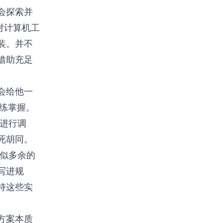
会探索并
e对计算机工
装。并不
借助充足
会给他一
练掌握。
再进行调
死胡同。
看似多余的
写进规
持这些实
方案本质