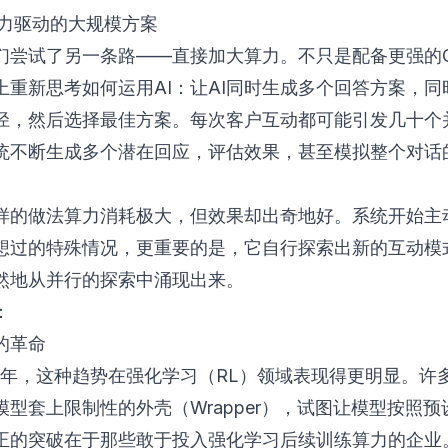
算力驱动的大规模方案
们尝试了另一条路——直接加大算力。不只是配备更强的G
上重新思考如何运用AI：让AI同时生成多个回答方案，同
径，然后选择最佳方案。每次客户互动都可能引发几十个并
统不断生成多个潜在回应，评估效果，甚至模拟整个对话
样的做法算力消耗极大，但效果却出奇地好。系统开始主
想过的特殊情况，更重要的是，它自行探索出新的互动模
然地从并行的探索中涌现出来。
：
的革命
5年，这种趋势在
强化学习（RL）
领域表现得更明显。许
模型套上限制性的外壳（Wrapper），试图让模型按照预
正的突破在于那些敢于投入强化学习后续训练算力的企业