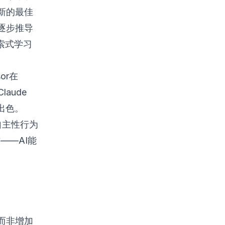
新的最佳
逐步推导
索式学习
or在
laude
为出色。
自主性行为
——AI能
而非增加