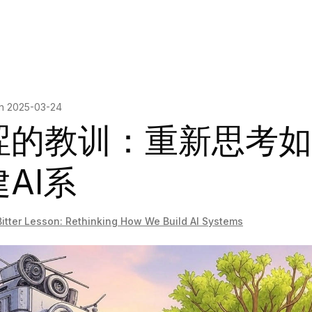
on
2025-03-24
涩的教训：重新思考如
AI系
itter Lesson: Rethinking How We Build AI Systems