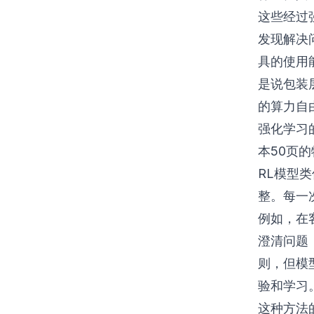
这些经过
发现解决问
具的使用
是说包装
的算力自
强化学习
本50页
RL模型
整。每一
例如，在
澄清问题
则，但模
验和学习
这种方法