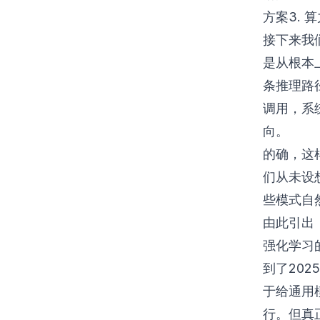
方案3. 
接下来我
是从根本
条推理路
调用，系
向。
的确，这
们从未设
些模式自
由此引出
强化学习
到了202
于给通用
行。但真