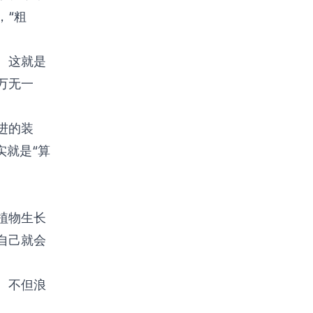
，“粗
。这就是
万无一
进的装
实就是“算
植物生长
自己就会
。不但浪