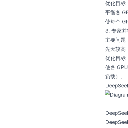
优化目标
平衡各 G
使每个 G
3. 专家并行
主要问题：
先天较高
优化目标
使各 GP
负载）。
DeepS
DeepS
DeepS