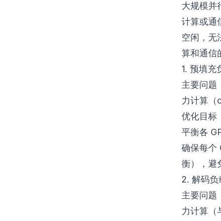
大规模并行
计算或通
空闲，无
算和通信
1. 预填充负
主要问题
力计算（co
优化目标
平衡各 G
确保每个 G
衡），避免
2. 解码负
主要问题
力计算（与