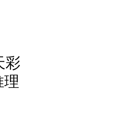
天彩
 推理