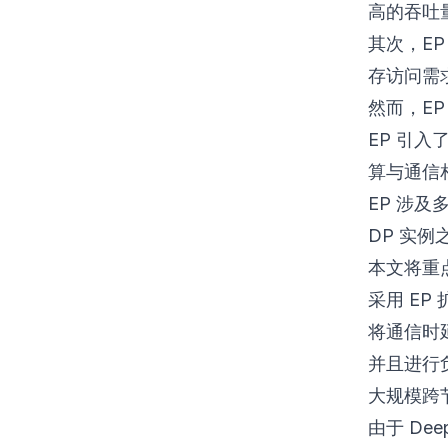
高的吞吐
其次，EP
存访问需
然而，E
EP 引
算与通信
EP 涉
DP 实
本文将重
采用 EP
将通信时
并且进行
大规模跨节点 
由于 Dee