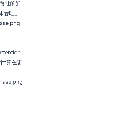
个微批的通
体吞吐。
ntion
与计算在更