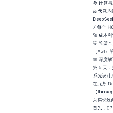
🔄
计算与
⚖
负载均
DeepS
⚡
每个 H8
🚀
成本利润
💡
希望本
（AGI）
📖
深度解
第 6 天：
系统设计
在服务 D
（throu
为实现这两
首先，E