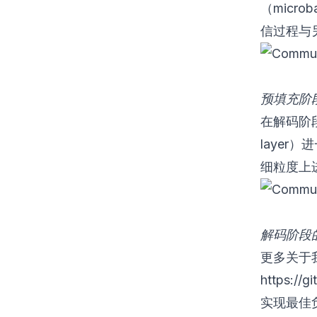
（micr
信过程与
预填充阶
在解码阶段
layer
细粒度上
解码阶段
更多关于
https://g
实现最佳