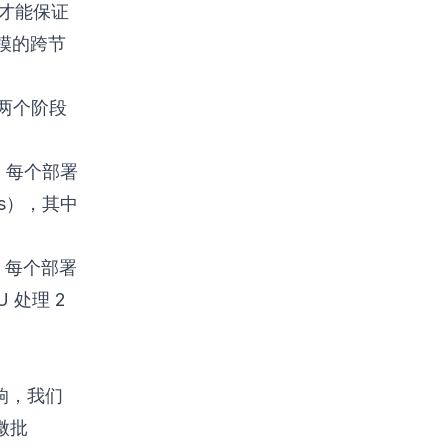
量才能保证
模的跨节
在两个阶段
：每个部署
ts），其中
：每个部署
 处理 2
响，我们
微批