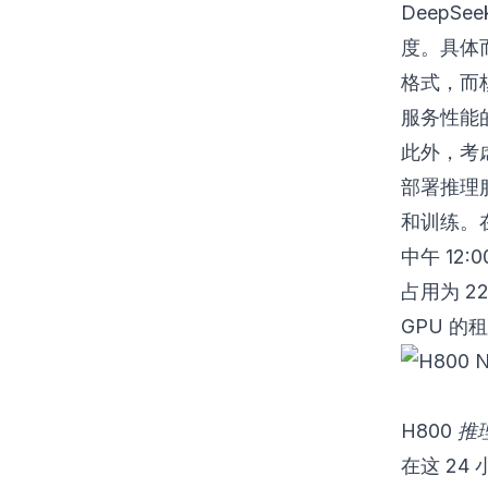
DeepS
度。具体而
格式，而核
服务性能
此外，考
部署推理
和训练。在过
中午 12
占用为 22
GPU 的
H800 
在这 24 