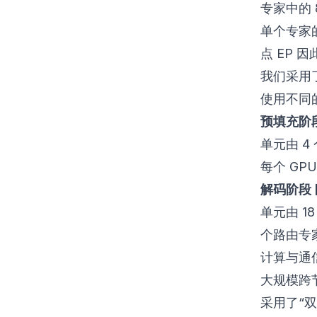
专家中的
单个专家
点 EP 
我们采用了
使用不同
预填充阶段 [
单元由 4
每个 GP
解码阶段 [R
单元由 1
个路由专家
计算与通
大规模跨
采用了“双