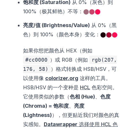
饱和度 (Saturation)
从 0%（灰色）到
100%（极其鲜艳）不等：
⬤
⬤
⬤
亮度/值 (Brightness/Value)
从 0%（黑
色）到 100%（颜色本身）变化：
⬤
⬤
⬤
如果你想把颜色从 HEX（例如
#cc0000
）或 RGB（例如
rgb(207,
176, 58)
）格式转换成 HSB/HSV，可
以使用像
colorizer.org
这样的工具。
HSB/HSV 的一个变种是
HCL
色彩空间。
它使用类似的参数（
色相 (Hue)
、
色度
(Chroma) = 饱和度
、
亮度
(Lightness)
），但更贴近我们对颜色的真
实感知。
Datawrapper
选择使用 HCL 色