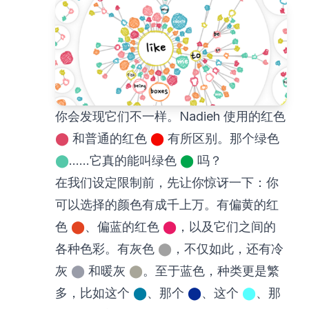
你会发现它们不一样。Nadieh 使用的红色
⬤
和普通的红色
⬤
有所区别。那个绿色
⬤
……它真的能叫绿色
⬤
吗？
在我们设定限制前，先让你惊讶一下：你
可以选择的颜色有成千上万。有偏黄的红
色
⬤
、偏蓝的红色
⬤
，以及它们之间的
各种色彩。有灰色
⬤
，不仅如此，还有冷
灰
⬤
和暖灰
⬤
。至于蓝色，种类更是繁
多，比如这个
⬤
、那个
⬤
、这个
⬤
、那