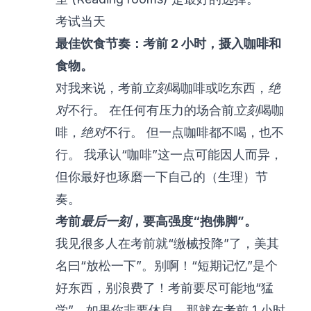
考试当天
最佳饮食节奏：考前 2 小时，摄入咖啡和
食物。
对我来说，考前
立刻
喝咖啡或吃东西，
绝
对
不行。 在任何有压力的场合前
立刻
喝咖
啡，
绝对
不行。 但一点咖啡都不喝，也不
行。 我承认“咖啡”这一点可能因人而异，
但你最好也琢磨一下自己的（生理）节
奏。
考前
最后一刻
，要高强度“抱佛脚”。
我见很多人在考前就“缴械投降”了，美其
名曰“放松一下”。别啊！“短期记忆”是个
好东西，别浪费了！考前要尽可能地“猛
学”。如果你非要休息，那就在考前 1 小时