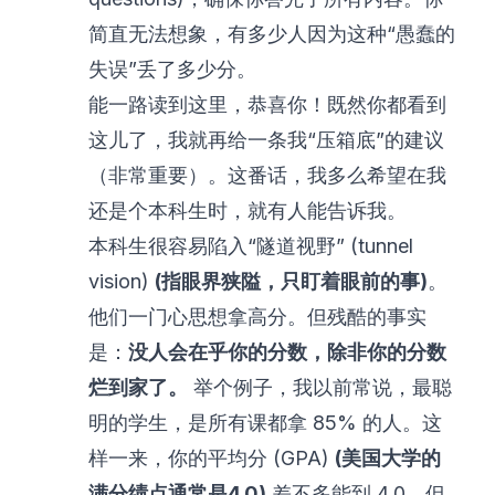
简直无法想象，有多少人因为这种“愚蠢的
失误”丢了多少分。
能一路读到这里，恭喜你！既然你都看到
这儿了，我就再给一条我“压箱底”的建议
（非常重要）。这番话，我多么希望在我
还是个本科生时，就有人能告诉我。
本科生很容易陷入“隧道视野” (tunnel
vision)
(指眼界狭隘，只盯着眼前的事)
。
他们一门心思想拿高分。但残酷的事实
是：
没人会在乎你的分数，除非你的分数
烂到家了。
举个例子，我以前常说，最聪
明的学生，是所有课都拿 85% 的人。这
样一来，你的平均分 (GPA)
(美国大学的
满分绩点通常是4.0)
差不多能到 4.0，但