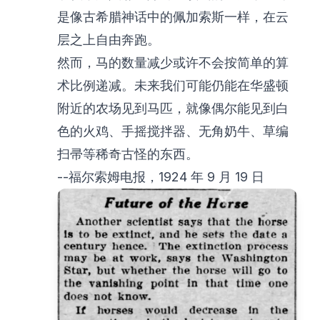
是像古希腊神话中的佩加索斯一样，在云
层之上自由奔跑。
然而，马的数量减少或许不会按简单的算
术比例递减。未来我们可能仍能在华盛顿
附近的农场见到马匹，就像偶尔能见到白
色的火鸡、手摇搅拌器、无角奶牛、草编
扫帚等稀奇古怪的东西。
--福尔索姆电报，1924 年 9 月 19 日