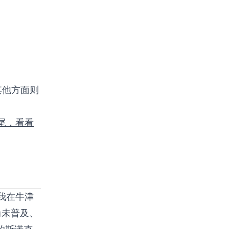
其他方面则
尾，看看
我在牛津
尚未普及、