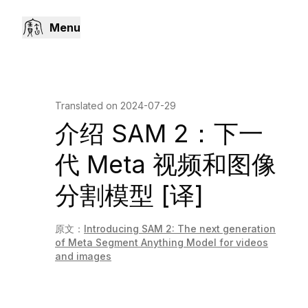
Menu
Translated on
2024-07-29
介绍 SAM 2：下一
代 Meta 视频和图像
分割模型 [译]
原文：
Introducing SAM 2: The next generation
of Meta Segment Anything Model for videos
and images