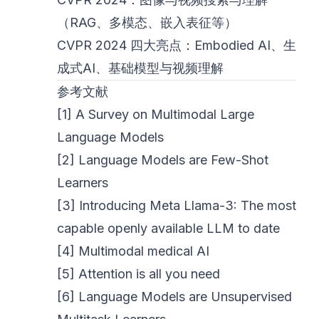
（RAG、多模态、嵌入表征等）
CVPR 2024 四大亮点：Embodied AI、生
成式AI、基础模型与视频理解
参考文献
[1] A Survey on Multimodal Large
Language Models
[2]
Language Models are Few-Shot
Learners
[3]
Introducing Meta Llama-3: The most
capable openly available LLM to date
[4]
Multimodal medical AI
[5]
Attention is all you need
[6]
Language Models are Unsupervised