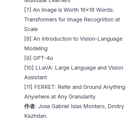
Multitask Learners
[7]
An Image is Worth 16×16 Words:
Transformers for Image Recognition at
Scale
[8]
An Introduction to Vision-Language
Modeling
[9]
GPT-4o
[10]
LLaVA: Large Language and Vision
Assistant
[11]
FERRET: Refer and Ground Anything
Anywhere at Any Granularity
作者
: Jose Gabriel Islas Montero, Dmitry
Kazhdan.