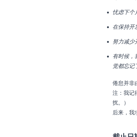
忧虑下个
在保持开
努力减少
有时候，
觉都忘记
倦怠并非
注：我记
扰。）
后来，我
截止日