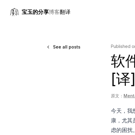
宝玉的分享
博客
翻译
Published 
See all posts
软
[译
原文：
Menta
今天，我
康，尤其
虑的困扰