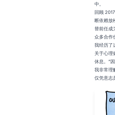
中。
回顾 2
断依赖放
替前任成
众多合作
我经历了
关于心理
休息。”
我非常理
仅凭意志