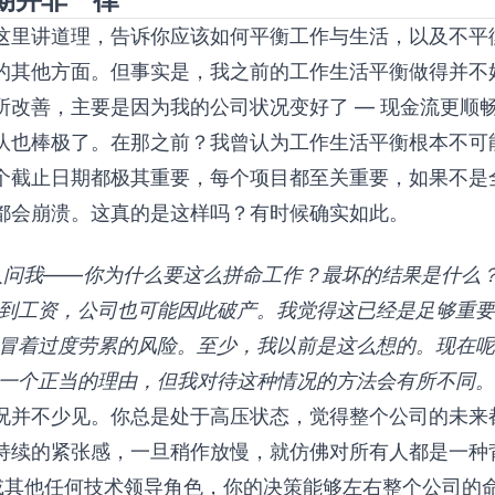
这里讲道理，告诉你应该如何平衡工作与生活，以及不平
的其他方面。但事实是，我之前的工作生活平衡做得并不
所改善，主要是因为我的公司状况变好了 — 现金流更顺
队也棒极了。在那之前？我曾认为工作生活平衡根本不可
个截止日期都极其重要，每个项目都至关重要，如果不是
都会崩溃。这真的是这样吗？有时候确实如此。
有人问我——你为什么要这么拼命工作？最坏的结果是什么
到工资，公司也可能因此破产。我觉得这已经是足够重要
冒着过度劳累的风险。至少，我以前是这么想的。现在呢
一个正当的理由，但我对待这种情况的方法会有所不同。
况并不少见。你总是处于高压状态，觉得整个公司的未来
持续的紧张感，一旦稍作放慢，就仿佛对所有人都是一种
O 或其他任何技术领导角色，你的决策能够左右整个公司的