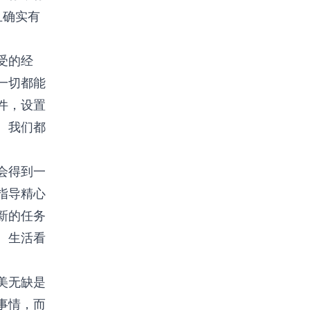
且确实有
受的经
一切都能
件，设置
。我们都
会得到一
指导精心
新的任务
。生活看
美无缺是
事情，而