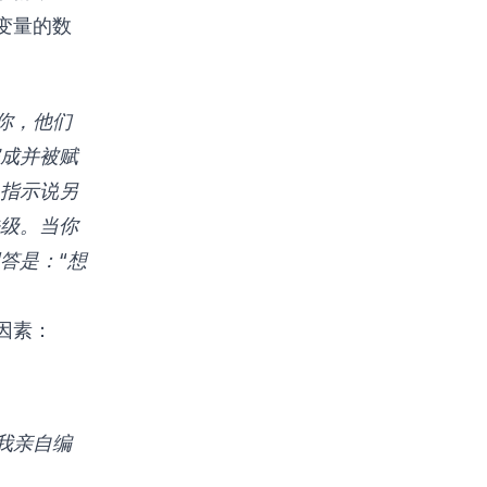
变量的数
诉你，他们
成并被赋
指示说另
级。当你
答是：“想
因素：
我亲自编