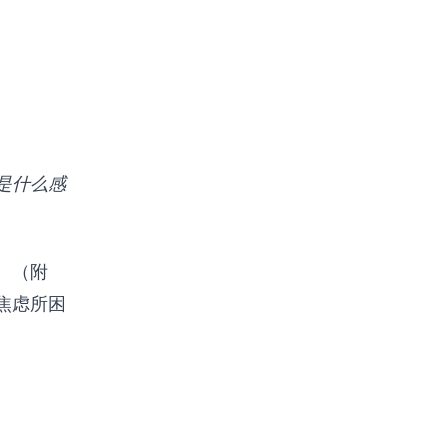
。
是什么感
。（附
焦虑所困
。