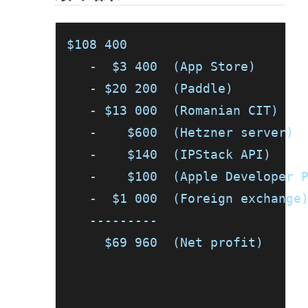
$108 400
   -  $3 400  (App Store)
   - $20 200  (Paddle)
   - $13 000  (Romanian CIT)
   -    $600  (Hetzner server)
   -    $140  (IPStack API)
   -    $100  (Apple Developer 
   -  $1 000  (Foreign exchange
   ---------
     $69 960  (Net profit)
￼