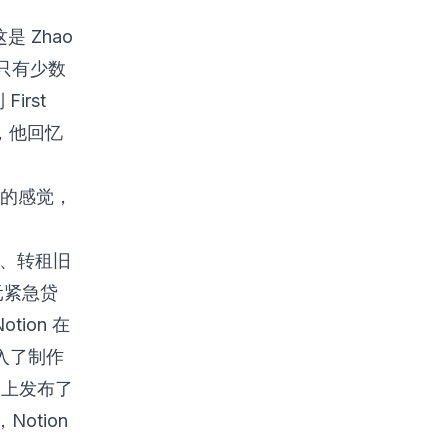
是 Zhao
只有少数
irst
它，他回忆
秀的感觉，
员、转租旧
元紧急贷
tion 在
入了制作
t 上发布了
otion