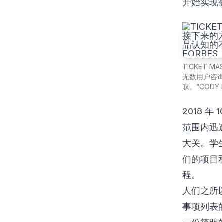
开始实现
TICKET M
无数用户咨询
叹。”CODY P
2018 
范围内迅
大关。学
们的项目和
程。
人们之所以
事项列表