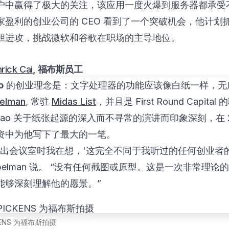
户中赢得了极大的关注，该应用一度火爆到服务器都承受
盈利的创业公司的 CEO 看到了一个突破机会，他计划抓住
胆进攻，挑战微软和谷歌在职场的主导地位。
rick Cai
, 福布斯员工
o
的创业理念是：文字处理器的功能应该像白纸一样，无
elman
, 常驻
Midas List
，并且是 First Round Capita
hao 关于纸张起源的深入而不寻常的演讲而印象深刻，在 2
资中为他写下了最大的一笔。
走出会议室时我在想，'这完全不同于我听过的任何创业者
opelman 说。 “没有任何截图或原型。这是一次非常理论
能够深刻理解他的愿景。”
KENS 为福布斯拍摄