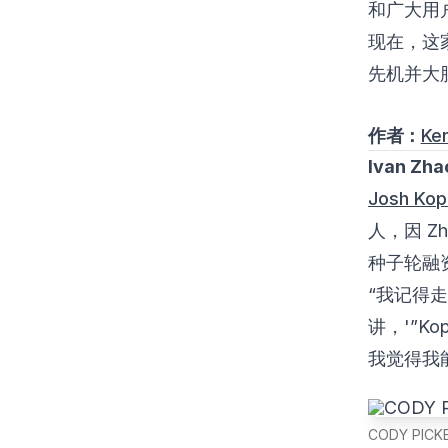
和广大用
现在，这家
先机并大
作者：
Ken
Ivan Zha
Josh Kop
人，因 Z
种子轮融
“我记得
讲，'”K
我觉得我
CODY PIC