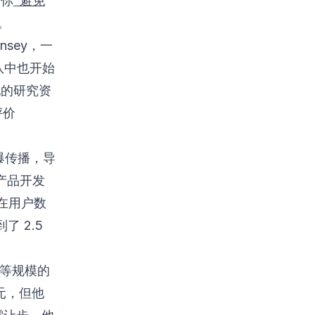
助你
“避免
。
nsey，一
队中也开始
理他的研究资
评价
上火爆传播，导
产品开发
在用户数
了 2.5
同等规模的
美元，但他