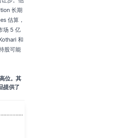
需让步。他
on 长期
bes
估算，
市场 5 亿
hari 和
以持股可能
高位。其
能产品提供了