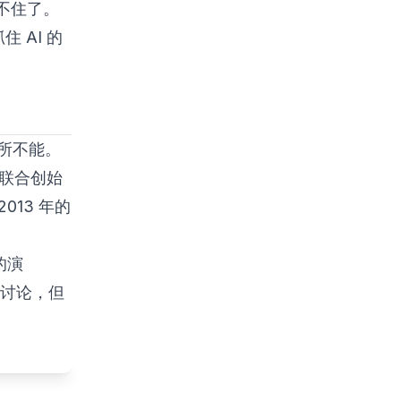
不住了。
 AI 的
所不能。
l 的联合创始
013 年的
的演
的讨论，但