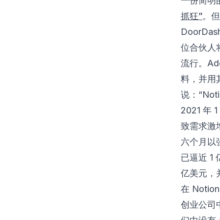
一份简明
抓狂”
。但
DoorD
位合伙人将
流行。Ado
料，并用其
说：“No
2021 年
致需求激
六个月以
已逼近 1
亿美元，
在 Not
创业公司中