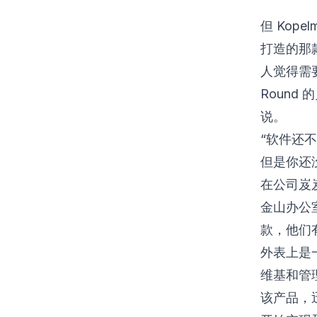
但 Kop
打造的那
人觉得需要
Round
说。
“软件还
但是你还
在公司岌
金山办公
款，他们有
外表上是一
维基和管理
该产品，