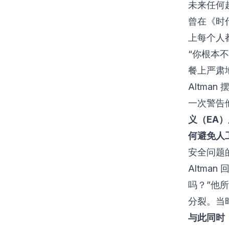
未来任何超
曾在《时
上每个人
“你根本不
餐上严肃地
Altma
一次警告
义（EA
何避免人
安全问题的
Altm
吗？”他所指
分裂。当
与此同时，