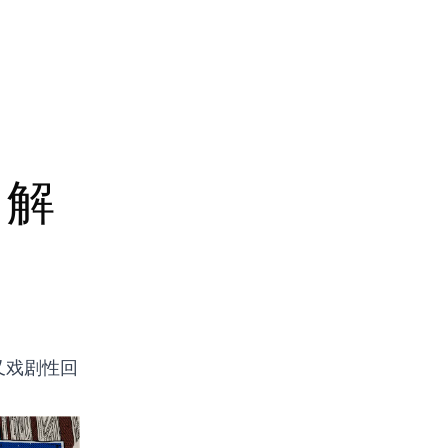
 解
又戏剧性回