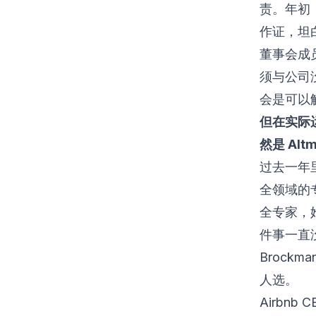
责。年初，
作证，坦
董事会成
须与公司没
会是可以
但在实际
然是 Alt
过去一年
全领域的专
全专家，她
件事一直没
Brock
人选。
Airbnb