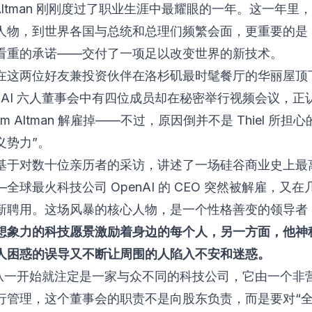
 Altman 刚刚度过了职业生涯中最耀眼的一年。这一年里
人物，到世界各国与总统和总理们频繁会面，更重要的是
看重的承诺——交付了一项足以改变世界的新技术。
在这两位好友兼投资伙伴在洛杉矶最时髦餐厅的华丽屋顶
enAI 六人董事会中有四位成员却在秘密举行视频会议，正
am Altman 解雇掉——不过，原因倒并不是 Thiel 所担
义势力”。
基于对数十位亲历者的采访，讲述了一场硅谷商业史上最
全球最火科技公司 OpenAI 的 CEO 突然被解雇，又
新聘用。这场风暴的核心人物，是一个性格善变的领导者
想象力的科技愿景激励着身边的每个人，另一方面，他神
人困惑的误导又不断让周围的人陷入不安和迷惑。
AI 从一开始就注定是一家与众不同的科技公司，它由一个非
行管理，这个董事会的职责不是向股东负责，而是要对“全