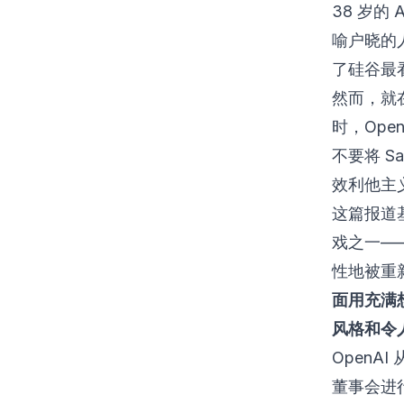
38 岁的
喻户晓的
了硅谷最
然而，就
时，Op
不要将 S
效利他主
这篇报道
戏之一——
性地被重
面用充满
风格和令
Open
董事会进