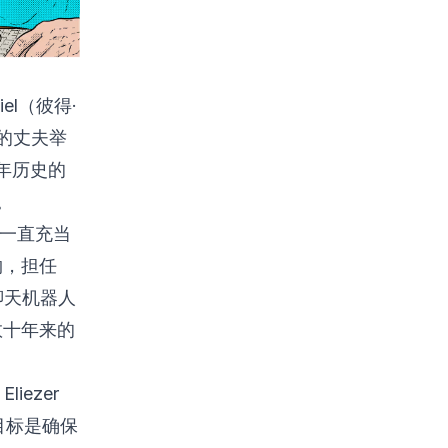
el（彼得·
己的丈夫举
年历史的
。
又一直充当
物，担任
火的聊天机器人
数十年来的
iezer
目标是确保