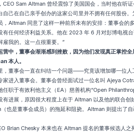
CEO Sam Altman 曾经震惊了美国国会，当时他在听
白自己在自己亲手创办的这家公司里并不拥有任何股份。
员，Altman 同意了这样一种前所未有的安排：董事会的
有任何经济利益关系。他在 2023 年 6 月对彭博电视
解雇我的。这一点很重要。”
运营中，董事会渐渐感到挫败，因为他们发现真正掌控全
man 本人。
里，董事会一直在纠结一个问题——究竟该增加哪一位人
家进入董事会。董事会曾经面试过一位名叫 Ajeya Cotra 
任职于有效利他主义（EA）慈善机构“Open Philanthro
有进展，原因很大程度上在于 Altman 以及他的联合创始人
man（也是董事会成员）的拖延和阻挠。Altman 则提出了
 CEO Brian Chesky 本来也在 Altman 提名的董事候选