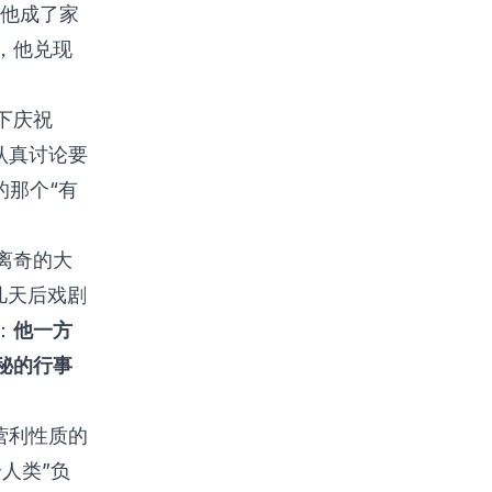
，他成了家
，他兑现
下庆祝
认真讨论要
心的那个“有
离奇的大
在几天后戏剧
：
他一方
秘的行事
营利性质的
人类”负