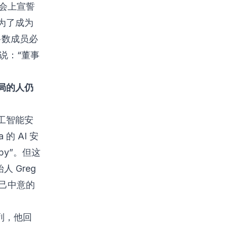
证会上宣誓
为了成为
多数成员必
台说：“董事
局的人仍
工智能安
的 AI 安
py”。但这
 Greg
自己中意的
人之列，他回