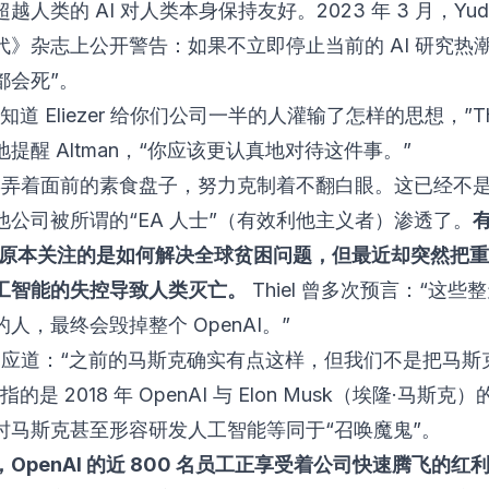
越人类的 AI 对人类本身保持友好。2023 年 3 月，Yudk
代》杂志上公开警告：如果不立即停止当前的 AI 研究热潮
都会死”。
知道 Eliezer 给你们公司一半的人灌输了怎样的思想，”Thi
提醒 Altman，“你应该更认真地对待这件事。”
n 摆弄着面前的素食盘子，努力克制着不翻白眼。这已经不是 Th
他公司被所谓的“EA 人士”（有效利他主义者）渗透了。
）原本关注的是如何解决全球贫困问题，但最近却突然把
工智能的失控导致人类灭亡。
Thiel 曾多次预言：“这些整
人，最终会毁掉整个 OpenAI。”
an 回应道：“之前的马斯克确实有点这样，但我们不是把马
的是 2018 年 OpenAI 与 Elon Musk（埃隆·马斯
时马斯克甚至形容研发人工智能等同于“召唤魔鬼”。
OpenAI 的近 800 名员工正享受着公司快速腾飞的红