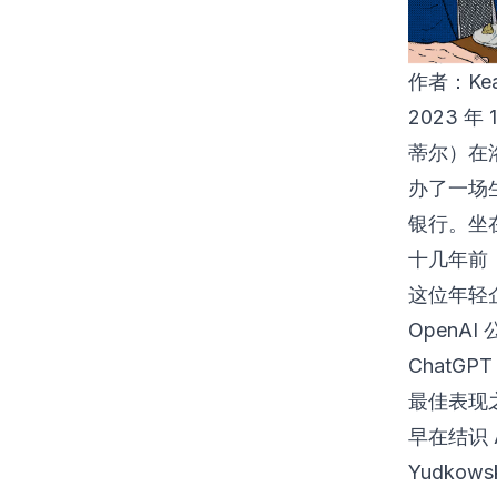
作者：
Ke
2023 年
蒂尔）在
办了一场
银行。坐在
十几年前，
这位年轻
OpenAI
Chat
最佳表现之
早在结识 A
Yudko