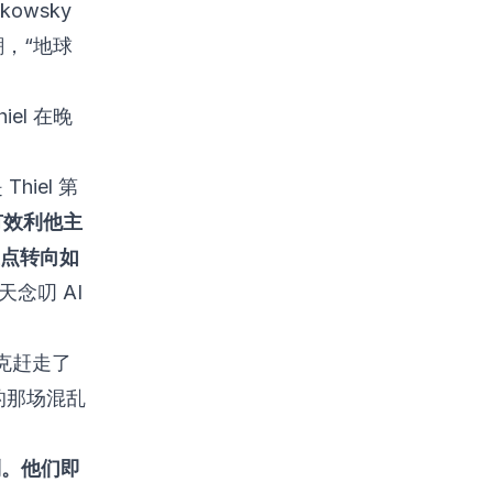
owsky
，“地球
el 在晚
iel 第
有效利他主
重点转向如
天念叨 AI
斯克赶走了
克）的那场混乱
利。他们即