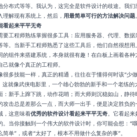
地分布式等等。我认为，这完全是软件设计的歧途。我们
入理解现有系统上，然后，
用最简单可行的方法解决问题
能看起来平平无奇
需要工程师熟练掌握很多工具：应用服务器、代理、数据
等等。当新手工程师熟悉了这些工具后，他们自然很想用
同的组件来搭建系统，本身就很有趣！在白板上画着各种
自己就像个真正的工程师。
像很多技能一样，真正的精通，往往在于懂得何时该“少做
”。这就像武侠电影里，一个雄心勃勃的新手和一个老练的
面：新手上蹿下跳，动作花哨；而大师则沉稳如山，静待
的攻击总是差那么一点，而大师一出手，便是决定胜负的
域，这意味着
优秀的软件设计看起来平平无奇
。它看起来
的。当你接触到一个伟大的软件设计时，你可能会想：“
么简单”，或者“太好了，根本不用做什么复杂的事”。