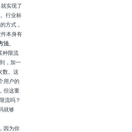
，就实现了
）。行业标
聊”的方式，
软件本身有
方法
。
某种限流
想到，加一
次数。这
个用户的
，但这重
持限流吗？
码就够
，因为你