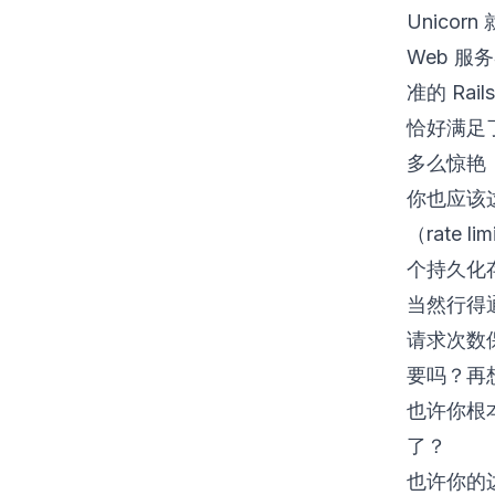
Unicorn
Web 
准的 Ra
恰好满足
多么惊艳
你也应该这
（rate
个持久化
当然行得
请求次数
要吗？再想
也许你根
了？
也许你的