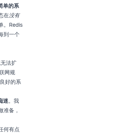
简单的系
态在
没有
Redis
每到一个
流无法扩
联网规
行良好的系
痴迷
。我
做准备，
任何有点