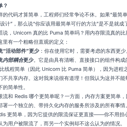
单？
样的代码才算简单，工程师们经常争论不休。如果“最简单
好设计”，那么说“你应该用最简单可行的方法”是不是就成
说，Unicorn 真的比
Puma
简单吗？用内存限流真的比用 
这里有一个粗略但直观的定义：
统“活动部件”更少
：你在使用它时，需要考虑的东西更少
统
内部耦合
更少
。它是由具有清晰、直接接口的组件构成
进程比线程简单（因此 Unicorn 比 Puma 简单），因为进
们不共享内存。这对我来说很有道理！但我认为这并不能
下的简单性。
限流和 Redis 哪个更简单呢？一方面，内存方案更简单
部署一个独立的、带持久化内存的服务所涉及的所有事情
edis 更简单，因为它提供的限流保证更直接——你不用担
认为用户被限流了，而另一个实例却不这么认为的情况。