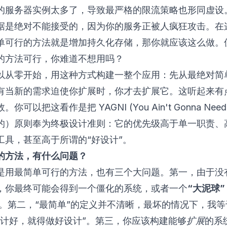
的服务器实例太多了，导致最严格的限流策略也形同虚设
据是绝对不能接受的，因为你的服务正被人疯狂攻击。在
单可行的方法就是增加持久化存储，那你就应该这么做。
的方法可行，你难道不想用吗？
以从零开始，用这种方式构建一整个应用：先从最绝对简
有当新的需求迫使你扩展时，你才去扩展它。这听起来有
效。你可以把这看作是把
YAGNI (You Ain't Gonna Need 
的）原则奉为终极设计准则：它的优先级高于单一职责、
工具，甚至高于所谓的“好设计”。
的方法，有什么问题？
是用最简单可行的方法，也有三个大问题。第一，由于没
，你最终可能会得到一个僵化的系统，或者一个
“大泥球”
。第二，“最简单”的定义并不清晰，最坏的情况下，我等
设计好，就得做好设计”。第三，你应该构建能够
扩展
的系