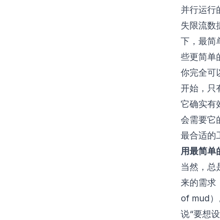
并行运行
失限流数
下，最简
些更简单
你完全可
开始，只
它确实有
会需要它
最合适的
用最简单
当然，总
来的需求
of mud）
说“要想