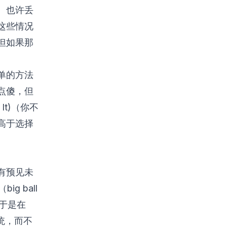
。也许丢
这些情况
但如果那
单的方法
点傻，但
It)
（你不
高于选择
有预见未
（big ball
于是在
统，而不