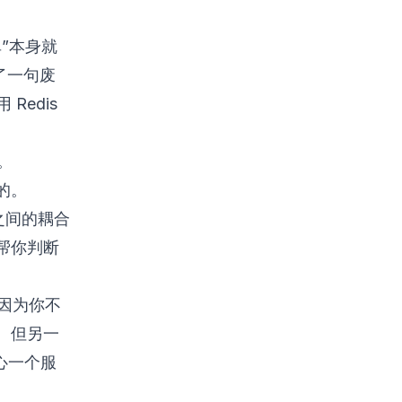
”本身就
了一句废
Redis
。
的。
程之间的耦合
帮你判断
，因为你不
。但另一
心一个服