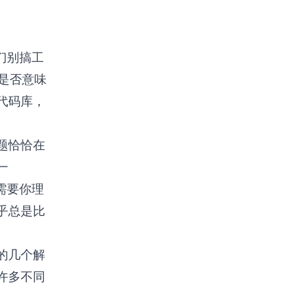
们别搞工
这是否意味
代码库，
题恰恰在
一
需要你理
乎总是比
的几个解
许多不同