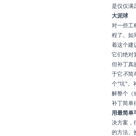
是仅仅满
大泥球
对一些工
程了。如
着这个建
它们绝对
但补丁真
于它
不
简
个“坑”。
解整个（
补丁简单
用最简单
决方案，
的方法。