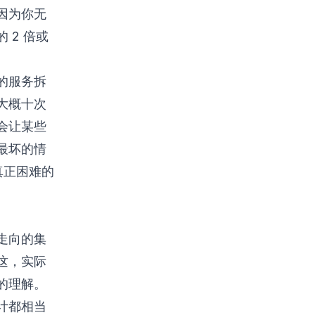
因为你无
 2 倍或
的服务拆
大概十次
会让某些
最坏的情
个真正困难的
走向的集
这，实际
的理解。
计都相当