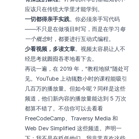
应该只在传统大学里才能学到。
一切都得亲手实践
。你必须亲手写代码
——不只是在做项目时写，而是在学习
每
一个概念
时，都要进行互动式编程。
少看视频，多读文章
。视频太容易让人不
经思考就囫囵吞枣地看下去。
再说一遍，在 2019 年，“教程地狱”随处可
见。YouTube 上动辄数小时的课程能吸引
几百万的播放量。但如今呢？同样是这些
频道，他们新内容的播放量能达到 5 万次
都算不错了。不信你可以去看看
FreeCodeCamp
、
Traversy Media
和
Web Dev Simplified
这些频道。声明一
下：我不是在贬低他们，我非常喜欢这些