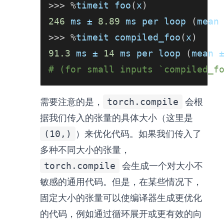
>>
>
%
timeit foo
(
x
)
246
 ms ± 
8.89
 ms per loop 
(
mean
>>
>
%
timeit compiled_foo
(
x
)
91.3
 ms ± 
14
 ms per loop 
(
mean 
# (for small inputs `compiled_f
需要注意的是，
torch.compile
会根
据我们传入的张量的具体大小（这里是
(10,)
）来优化代码。如果我们传入了
多种不同大小的张量，
torch.compile
会生成一个对大小不
敏感的通用代码。但是，在某些情况下，
固定大小的张量可以使编译器生成更优化
的代码，例如通过循环展开或更有效的向