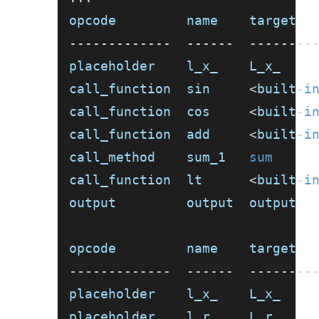
opcode         name    target  
-
-
-
-
-
-
-
-
-
-
-
-
-
-
-
-
-
-
-
-
-
-
-
-
-
-
-
placeholder    l_x_    L_x_    
call_function  sin     
<
built
-
i
call_function  cos     
<
built
-
i
call_function  add     
<
built
-
i
call_method    sum_1   
sum
call_function  lt      
<
built
-
i
output         output  output  
opcode         name    target  
-
-
-
-
-
-
-
-
-
-
-
-
-
-
-
-
-
-
-
-
-
-
-
-
-
-
-
placeholder    l_x_    L_x_    
placeholder    l_r_    L_r_    