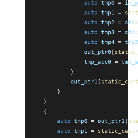
auto
 tmp0 
=
 in_
auto
 tmp1 
=
sta
auto
 tmp2 
=
 std
auto
 tmp3 
=
 std
auto
 tmp4 
=
 tmp
                out_ptr0
[
static
                tmp_acc0 
=
 tmp_
}
            out_ptr1
[
static_cas
}
}
{
auto
 tmp0 
=
 out_ptr1
[
st
auto
 tmp1 
=
static_cast