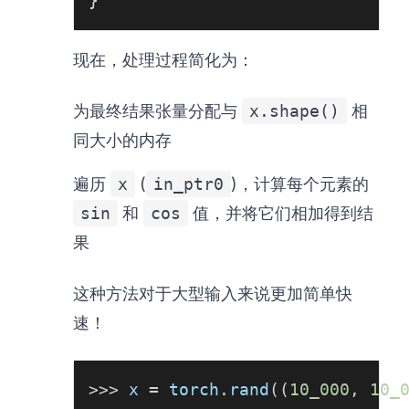
}
现在，处理过程简化为：
为最终结果张量分配与
x.shape()
相
同大小的内存
遍历
x
(
in_ptr0
)，计算每个元素的
sin
和
cos
值，并将它们相加得到结
果
这种方法对于大型输入来说更加简单快
速！
>>
>
 x 
=
 torch
.
rand
(
(
10_000
,
10_