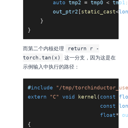
auto
 tmp2 
=
 tmp0 
<
 tmp1
        out_ptr2
[
static_cast
<
lo
}
}
而第二个内核处理
return r -
torch.tan(x)
这一分支，因为这是在
示例输入中执行的路径：
#
include
"/tmp/torchinductor_us
extern
"C"
void
kernel
(
const
fl
const
lo
float
*
 o
{