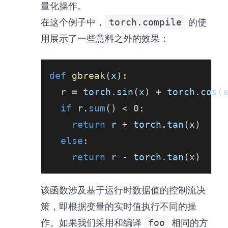
量化操作。
在这个例子中，
torch.compile
的使
用展示了一些意料之外的效果：
def
gbreak
(
x
)
:
  r 
=
 torch
.
sin
(
x
)
+
 torch
.
cos
(
if
 r
.
sum
(
)
<
0
:
return
 r 
+
 torch
.
tan
(
x
)
else
:
return
 r 
-
 torch
.
tan
(
x
)
该函数涉及基于运行时数据值的控制流决
策，即根据变量的实时值执行不同的操
作。如果我们采用和编译
foo
相同的方