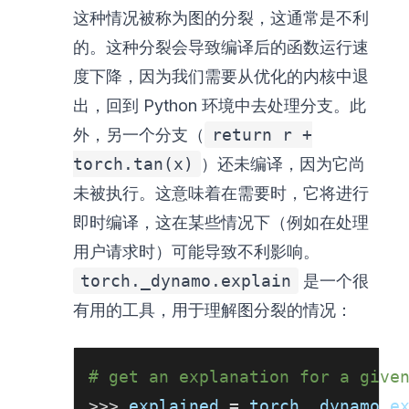
这种情况被称为图的分裂，这通常是不利
的。这种分裂会导致编译后的函数运行速
度下降，因为我们需要从优化的内核中退
出，回到 Python 环境中去处理分支。此
外，另一个分支（
return r +
torch.tan(x)
）还未编译，因为它尚
未被执行。这意味着在需要时，它将进行
即时编译，这在某些情况下（例如在处理
用户请求时）可能导致不利影响。
torch._dynamo.explain
是一个很
有用的工具，用于理解图分裂的情况：
# get an explanation for a give
>>
>
 explained 
=
 torch
.
_dynamo
.
e