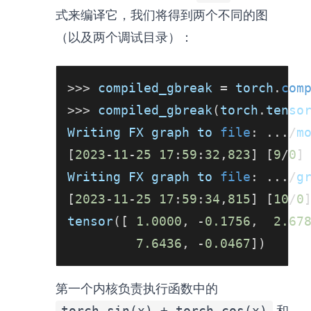
式来编译它，我们将得到两个不同的图
（以及两个调试目录）：
>>
>
 compiled_gbreak 
=
 torch
.
com
>>
>
 compiled_gbreak
(
torch
.
tenso
Writing FX graph to 
file
:
.
.
.
/
m
[
2023
-
11
-
25
17
:
59
:
32
,
823
]
[
9
/
0
]
Writing FX graph to 
file
:
.
.
.
/
g
[
2023
-
11
-
25
17
:
59
:
34
,
815
]
[
10
/
0
tensor
(
[
1.0000
,
-
0.1756
,
2.67
7.6436
,
-
0.0467
]
)
第一个内核负责执行函数中的
torch.sin(x) + torch.cos(x)
和