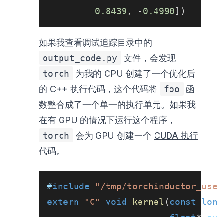
0.8439
,
-
0.4990
]
)
如果我查看调试追踪目录中的
output_code.py
文件，会发现
torch
为我的 CPU 创建了一个优化后
的 C++ 执行代码，这个代码将
foo
函
数整合成了一个单一的执行单元。如果我
在有 GPU 的情况下运行这个程序，
torch
会为 GPU 创建一个
CUDA 执行
代码
。
#
include
"/tmp/torchinductor_us
extern
"C"
void
kernel
(
const
lo