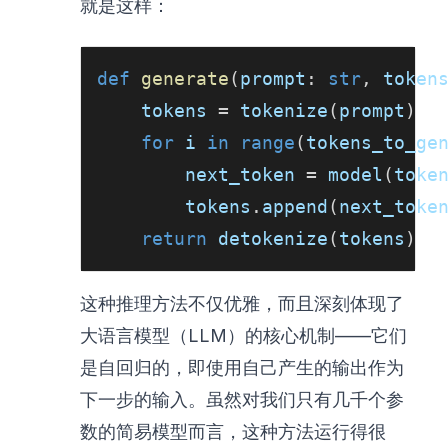
就是这样：
def
generate
(
prompt
:
str
,
 token
    tokens 
=
 tokenize
(
prompt
)
for
 i 
in
range
(
tokens_to_ge
        next_token 
=
 model
(
toke
        tokens
.
append
(
next_toke
return
 detokenize
(
tokens
)
这种推理方法不仅优雅，而且深刻体现了
大语言模型（LLM）的核心机制——它们
是自回归的，即使用自己产生的输出作为
下一步的输入。虽然对我们只有几千个参
数的简易模型而言，这种方法运行得很