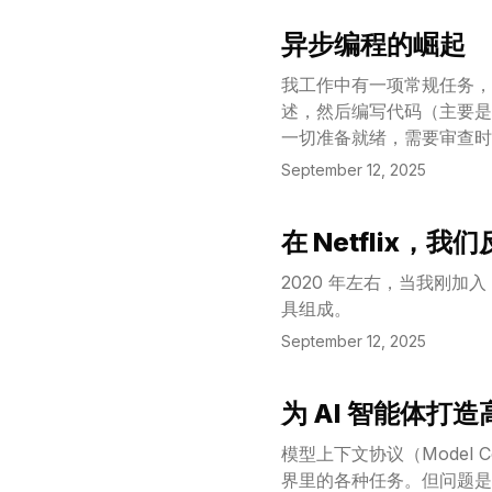
异步编程的崛起
View Article
我工作中有一项常规任务，就是
述，然后编写代码（主要是 T
一切准备就绪，需要审查时
September 12, 2025
在 Netflix，
View Article
2020 年左右，当我刚加入 N
具组成。
September 12, 2025
为 AI 智能体打
View Article
模型上下文协议（Model Co
界里的各种任务。但问题是，我们如何让这