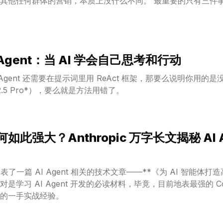
营销，本质上没什么不同。 最重要的只有三件事：做什么、为谁做、怎么
I Agent：当 AI 学会自己思考和行动
Agent 还需要在提示词里用 ReAct 框架，那要么说明你用的是没
ni 2.5 Pro*），要么就是方法用错了。
 为何如此强大？Anthropic 万字长文揭秘 AI
又发表了一篇 AI Agent 相关的技术文章——**《为 AI 智能
习 AI Agent 开发的必读材料，毕竟，目前地表最强的 Coding A
的一手实战经验。