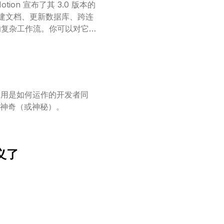
ion 宣布了其 3.0 版本的
创建文档、更新数据库、跨连
骤的复杂工作流。你可以对它
运行，成为你的自主助理，
应用是如何运作的开发者同
神奇（或神秘）。
义了