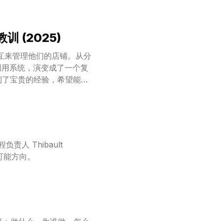
训 (2025)
言交互来管理他们的店铺。从分
具调用系统，演变成了一个复
上学到了宝贵的经验，希望能与
责人 Thibault
的可能方向。