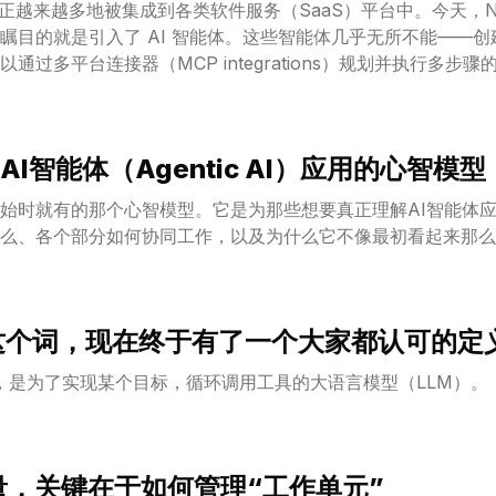
nt）正越来越多地被集成到各类软件服务（SaaS）平台中。今天，Not
瞩目的就是引入了 AI 智能体。这些智能体几乎无所不能——
通过多平台连接器（MCP integrations）规划并执行多步
建一支定制的智能体团队，让它们根据触发条件或预定时间自动
追踪表和分流请求这类任务。**
I智能体（Agentic AI）应用的心智模型
始时就有的那个心智模型。它是为那些想要真正理解AI智能体
么、各个部分如何协同工作，以及为什么它不像最初看起来那么
t”这个词，现在终于有了一个大家都认可的定
能体），是为了实现某个目标，循环调用工具的大语言模型（LLM）。
质量，关键在于如何管理“工作单元”