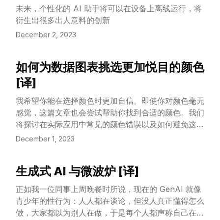
中的专家级能力。我们不仅仅是为了展示模型开箱即用
未来，个性化的 AI 助手将可以在设备上离线运行，将
的能力而使用简单的提示，而是系统地探索了提示工程
衍生出很多出人意料的创新
来提高性能。我们发现，创新的提示方法可以释放出更
December 2, 2023
深层次的专家能力，并且证明 GPT-4 轻松超越了医学
问答数据集上之前的领先成绩。我们探索的提示工程方
法是通用的，不依赖于特定的领域知识，这消除了对专
如何为数据图表挑选更加悦目的颜色
View Article
家策划内容的依赖。我们的实验设计严格控制了在提示
[译]
工程过程中的过拟合问题。作为研究的一个高潮，我们
推出了 Medprompt，它结合了多种提示策略。
我希望你能在选择颜色时更加自信。即使你对颜色毫无
Medprompt 大大提高了 GPT-4 的性能，在
感觉，这篇文章也会尝试帮助你找到合适的颜色。我们
MultiMedQA 套件的全部九个基准数据集上均达到了
将探讨在实际应用中常见的颜色错误以及如何避免这些
最先进的水平。这种方法使用远少于 Med-PaLM 2 等
错误。
December 1, 2023
最新专家模型的模型调用次数，取得了巨大的优势。使
用 Medprompt 指导下的 GPT-4，在 MedQA 数据集
（USMLE 考试）上的错误率比迄今为止使用专家模型
生成式 AI 与微波炉 [译]
View Article
的最佳方法降低了 27%，并首次突破了 90% 的分
正如我一位同事上周晚餐时所说，现在的 GenAI 就像
数。超出医学领域的挑战，我们展示了 Medprompt
青少年的性行为：人人都在谈论，但没人真正懂得怎么
在其他领域的广泛适用性，通过在电气工程、机器学
做，大家都以为别人在做，于是每个人都声称自己在
习、哲学、会计、法律、护理和临床心理学等多个领域