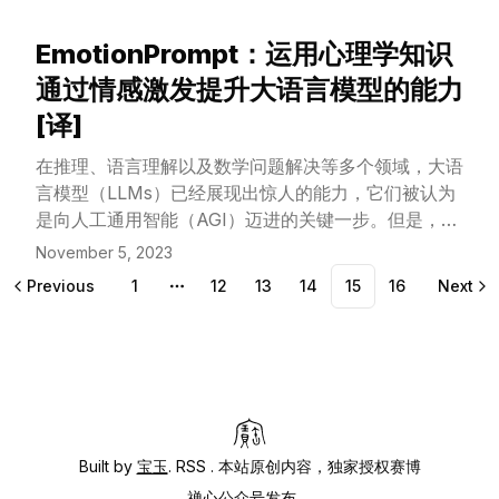
的中间运算步骤，推理会更加高效。在本项研究中，我
们探索了一种不同于传统的推理方式：不是直接输出每
EmotionPrompt：运用心理学知识
个推理步骤，而是通过语言模型内部的隐藏状态进行隐
View Article
式推理。这种隐式的推理步骤，是通过对一个接受过显
通过情感激发提升大语言模型的能力
式思维链推理训练的教师模型进行“知识蒸馏”得来的。
[译]
不同于传统的“横向”逐字输出推理过程，我们的方法
是“纵向”的，在模型不同层级的隐藏状态间进行推理。
在推理、语言理解以及数学问题解决等多个领域，大语
通过对多位数乘法任务和小学数学问题数据集的实验，
言模型（LLMs）已经展现出惊人的能力，它们被认为
我们发现这种方法能解决那些没有显式思维链条就无法
是向人工通用智能（AGI）迈进的关键一步。但是，
解决的问题，并且其速度与直接给出答案而不进行任何
LLMs 对提示语的敏感性仍然是它们普及应用的一大难
November 5, 2023
推理的速度相当。
题。本文借鉴心理学的见解，提出了
Previous
1
12
13
14
15
16
Next
More pages
EmotionPrompt，旨在通过加入情绪刺激来提升
LLMs 的表现。EmotionPrompt 的操作原则非常直
接：就是在提示语中加入情绪因素。实验结果显示，在
八个不同的任务中，EmotionPrompt 采用统一的提示
模板，不仅在零次学习和少数次学习场景中都大幅度超
越了传统提示和 Zero-shot-CoT，还在包括
ChatGPT、Vicuna-13b、Bloom 和 Flan-T5-large
Built by
宝玉
.
RSS
. 本站原创内容，独家授权赛博
等多种模型上都实现了这一成效。此外，
禅心公众号发布。