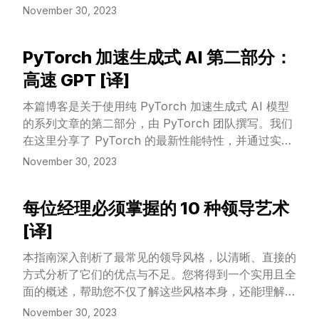
做。
的能力考试上的研究，证明了这种方法的广泛适用性。
November 30, 2023
PyTorch 加速生成式 AI 第二部分：
View Article
高速 GPT [译]
本篇博客是关于使用纯 PyTorch 加速生成式 AI 模型
的系列文章的第二部分，由 PyTorch 团队撰写。我们
在这里分享了 PyTorch 的最新性能特性，并通过实际
案例，展示了如何最大限度地提升 PyTorch 的性能。
November 30, 2023
在系列的第一篇文章中，我们演示了如何仅用
PyTorch 将“Segment Anything”加速超过 8 倍。本
每位经理必须掌握的 10 种领导艺术
文将聚焦于大语言模型（LLM）的优化技术。
View Article
[译]
本指南深入剖析了最常见的领导风格，以清晰、直接的
方式分析了它们的优点与不足。您将得到一个实用且全
面的概述，帮助您不仅了解这些风格本身，还能理解它
们在实际情况中的应用方式。无论您已是领导，希望提
November 30, 2023