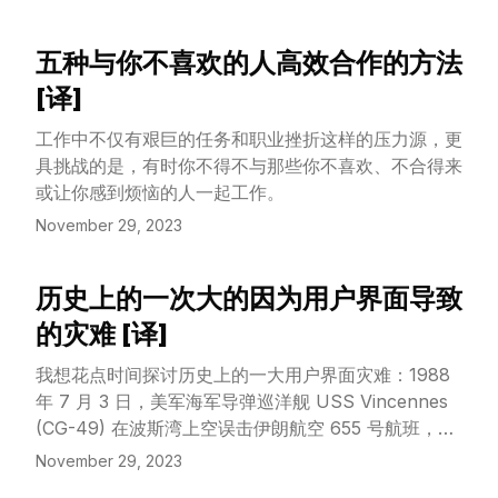
升领导方法，或是初入领导岗位，这份指南都将为您提
供有价值的见解，助您有效应对领导挑战。
五种与你不喜欢的人高效合作的方法
View Article
[译]
工作中不仅有艰巨的任务和职业挫折这样的压力源，更
具挑战的是，有时你不得不与那些你不喜欢、不合得来
或让你感到烦恼的人一起工作。
November 29, 2023
历史上的一次大的因为用户界面导致
View Article
的灾难 [译]
我想花点时间探讨历史上的一大用户界面灾难：1988
年 7 月 3 日，美军海军导弹巡洋舰 USS Vincennes
(CG-49) 在波斯湾上空误击伊朗航空 655 号航班，机
上 290 人全部遇难。
November 29, 2023