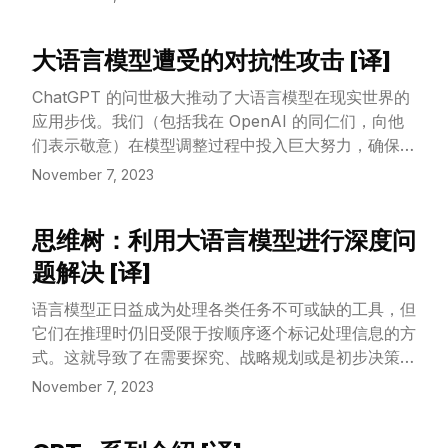
大语言模型遭受的对抗性攻击 [译]
View Article
ChatGPT 的问世极大推动了大语言模型在现实世界的
应用步伐。我们（包括我在 OpenAI 的同仁们，向他
们表示敬意）在模型调整过程中投入巨大努力，确保默
认的安全性行为（比如，通过 RLHF）。不过，对抗性
November 7, 2023
攻击或一些特定的提示可能会诱使模型产生一些意料之
外的回应。
思维树：利用大语言模型进行深度问
View Article
题解决 [译]
语言模型正日益成为处理各类任务不可或缺的工具，但
它们在推理时仍旧受限于按顺序逐个标记处理信息的方
式。这就导致了在需要探究、战略规划或是初步决策至
关重要的任务中，它们的效果可能会打折扣。为了突破
November 7, 2023
这些限制，我们提出了一个新的语言模型推理框架
——“思维树”（ToT），这是对现有“思维链”提示方法