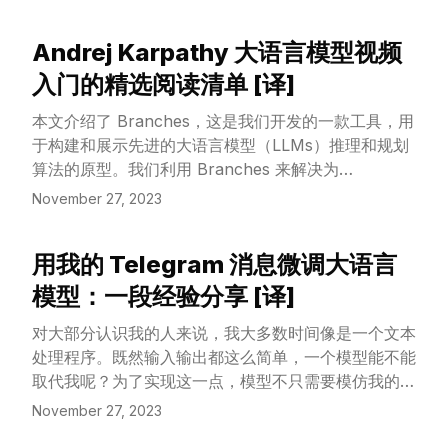
能建造矿井。创业公司的真正任务在于前者——Steve
Blank 甚至更进一步，将创业公司定义为正处于这一阶
Andrej Karpathy 大语言模型视频
段的公司：只有当它找到黄金（或者说，一个“可复制
View Article
的商业模式”）之后，它才转变为一家普通的商业公
入门的精选阅读清单 [译]
司。
本文介绍了 Branches，这是我们开发的一款工具，用
于构建和展示先进的大语言模型（LLMs）推理和规划
算法的原型。我们利用 Branches 来解决为
HumanEval 生成 Python 代码的挑战。
November 27, 2023
用我的 Telegram 消息微调大语言
View Article
模型：一段经验分享 [译]
对大部分认识我的人来说，我大多数时间像是一个文本
处理程序。既然输入输出都这么简单，一个模型能不能
取代我呢？为了实现这一点，模型不只需要模仿我的写
作风格，还得对我有深入了解。而我的 Telegram 使
November 27, 2023
用记录是最好的信息源，我每天都用它，它几乎记录了