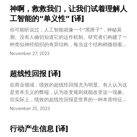
我所有的想法和行动。
神啊，救救我们，让我们试着理解人
View Article
工智能的“单义性” [译]
你可能听说过，人工智能就像一个“黑匣子”，神秘莫
测。没有人确切知道它的运作机制。研究者们构建了一
种类似神经组织的奇异结构，每当这个结构稍微朝着他
们期望的人工智能方向进展一点，就给予它一些“奖
November 27, 2023
励”。通过这样不断的微调，最终它成长为研究者心中
理想的人工智能形态。但究竟这个过程中发生了什么，
超线性回报 [译]
似乎只有上帝才知道。
View Article
在商业领域，绩效的超线性回报尤为明显。有人认为这
是资本主义的弊端，认为改变规则就能改变这一现象。
但实际上，绩效的超线性回报是世界的一种本质特征，
而非我们人为制定规则的副产品。我们在名誉、权力、
November 25, 2023
军事胜利、知识甚至对人类的贡献等方面都能观察到这
一模式。在这些领域，成功者往往会越来越成功。
行动产生信息 [译]
View Article