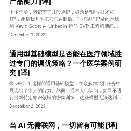
产品能力 [译]
十多年前，我记下了几段笔记，标题是“建立技术杠
杆”，此后我几乎把它忘在脑后。这些笔记记录的是我
和 Kevin Scott 在 LinkedIn 担任 SVP 工程师期间的
一次会议。那时，我们正在硅谷努力说服潜在买家收购
December 2, 2023
Digg 的过程中。直到今天早上，当我试图为这篇讨论
相同主题的文章起名时，我才想起了那篇文章。
通用型基础模型是否能在医疗领域胜
View Article
过专门的调优策略？一个医学案例研
究 [译]
像 GPT-4 这样的通用基础模型，在众多领域和任务中
展现出了惊人的能力。然而，通常人们认为，如果不进
行针对特定知识领域的密集训练，这些模型无法达到专
家级别的能力。例如，目前大多数在医学能力基准上的
December 2, 2023
研究都依赖于特定领域的训练，就像 BioGPT 和
Med-PaLM 的尝试一样。我们的研究则是在没有特殊
当 AI 无需联网，一切皆有可能 [译]
训练的情况下，继续探究 GPT-4 在医学挑战基准测试
View Article