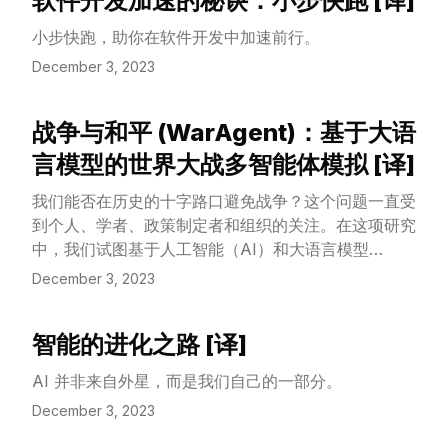
软件开发加速的秘诀：小步快跑 [译]
而投入这项工作。听起来不错，但你可能会怀疑，用这
View Article
种方式能构建出一个具备所有复杂功能的网络浏览器
小步快跑，助你在软件开发中加速前行。
吗？这正是一个探索工程师如何面对复杂性的故事。
December 3, 2023
战争与和平 (WarAgent)：基于大语
View Article
言模型的世界大战多智能体模拟 [译]
我们能否在历史的十字路口避免战争？这个问题一直受
到个人、学者、政策制定者和组织的关注。在这项研究
中，我们试图基于人工智能（AI）和大语言模型
（LLMs）的最新进展来回答这个问题。我们提出
December 3, 2023
WarAgent，一个基于 LLM 的多智能体 AI 系统，用
于模拟历史国际冲突中参与国家的决策及其后果，包括
智能的进化之路 [译]
第一次世界大战（WWI）、第二次世界大战（WWII）
View Article
和中国古代的战国时期（WSP）。通过评估模拟的有
AI 并非来自外星，而是我们自己的一部分。
效性，我们检验了尖端 AI 系统在研究诸如国际冲突这
December 3, 2023
样的复杂集体人类行为的能力及其局限性。在这些模拟
中，智能体之间的新兴互动也为检验导致战争的触发因