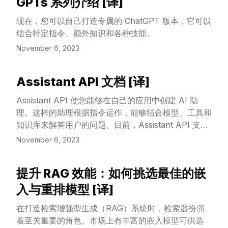
GPTs 系列介绍 [译]
的一种扩展。它让语言模型能够在连贯的文本单元（我
View Article
们称之为“思维”）中进行探索，这些“思维”是解题过程
现在，您可以自己打造专属的 ChatGPT 版本，它可以
中的关键中间步骤。ToT 使得语言模型能够通过权衡
结合特定指令、额外知识和各种技能。
多种不同的推理路径和自我评估决策来做出更加深思熟
November 6, 2023
虑的选择，并且能在必要时展望未来或者回顾过去，以
作出最佳的全局性决策。我们的实验显示，ToT 显著
提升了语言模型在三个需要复杂规划或搜索的新型任务
Assistant API 文档 [译]
View Article
上的解题能力：24 点游戏、创意写作和迷你填字谜。
举个例子，在 24 点游戏中，尽管使用“思维链”提示的
Assistant API 使您能够在自己的应用中创建 AI 助
GPT-4 只解决了 4% 的问题，而我们的方法却达到了
理。这样的助理根据指令运作，能够结合模型、工具和
74% 的高成功率。
知识库来解答用户的问题。目前，Assistant API 支持
三种 工具：代码解释器（Code Interpreter）、信息
November 6, 2023
检索（Retrieval）和函数调用（Function calling）。
我们未来的计划是推出更多由 OpenAI 创建的工具，
提升 RAG 效能：如何挑选最佳的嵌
并让您能在我们的平台上使用您自己的工具。
View Article
入与重排模型 [译]
在打造检索增强型生成（RAG）系统时，检索器扮演
着至关重要的角色。市场上有丰富的嵌入模型可供选