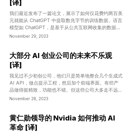
(https://www.amazon.com/Software-Engineering-
[译]
Google-Lessons-
我们最近发布了一篇论文，展示了如何仅花费约两百美
Programming/dp/1492082791)。）
元就能从 ChatGPT 中提取数兆字节的训练数据。语言
模型如 ChatGPT，是基于从公共互联网收集的数据进
行训练的。我们的研究表明，通过对模型进行查询，我
November 29, 2023
们实际上能够获取它训练时使用的一些具体数据。我们
估计，如果增加查询模型的投入，能够从中提取大约一
大部分 AI 创业公司的未来不乐观
千兆字节的 ChatGPT 训练数据集。
View Article
[译]
我见过不少初创公司，他们只是简单地整合几个生成式
AI API，做点提示工程，然后加个前端界面。有些产
品做得挺精致，功能也不错。但这些公司大多走不远，
要么就是普通公司（并非 Paul Graham 定义下的典型
November 28, 2023
初创公司），要么就消失了。显然，如果你能在一个周
末搭建出这样的项目，别人也能。假设你编码能力超
黄仁勋领导的 Nvidia 如何推动 AI
群，是位杰出的程序员奇才！其他人或许需要花几个周
View Article
末……但最终还是会有人做出类似的东西。
革命 [译]