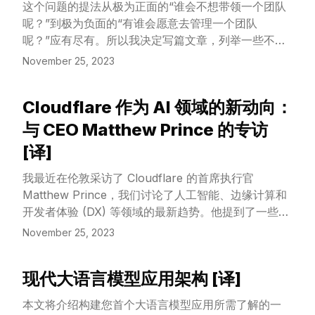
这个问题的提法从极为正面的“谁会不想带领一个团队
呢？”到极为负面的“有谁会愿意去管理一个团队
呢？”应有尽有。所以我决定写篇文章，列举一些不当
经理的理由。
November 25, 2023
Cloudflare 作为 AI 领域的新动向：
View Article
与 CEO Matthew Prince 的专访
[译]
我最近在伦敦采访了 Cloudflare 的首席执行官
Matthew Prince，我们讨论了人工智能、边缘计算和
开发者体验 (DX) 等领域的最新趋势。他提到了一些颇
具洞见的点——例如，他指出，由于 GPU 短缺，AI
November 25, 2023
公司现在更加倾向于多云解决方案。因为随着技术拓扑
结构变得越来越复杂，AI 问题已经演变成了一个分布
现代大语言模型应用架构 [译]
式计算和网络的挑战。
View Article
本文将介绍构建您首个大语言模型应用所需了解的一