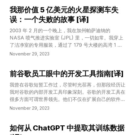
我那价值 5 亿美元的火星探测车失
View Article
误：一个失败的故事 [译]
2003 年 2 月的一个晚上，我在加州帕萨迪纳的
NASA 喷气推进实验室 (JPL) 里，一切如常。我穿上
了洁净室的专用服装，通过了 179 号大楼的高湾 1 气
闸室。这里自 60 年代的月球任务 Ranger 系列以来，
November 29, 2023
就是 NASA 许多历史性星际航天器的诞生地。经过无
数工程师、技术人员和科学家多年的辛勤劳动，距离
前谷歌员工眼中的开发工具指南[译]
Spirit 火星探测车运往佛罗里达州卡纳维拉尔角发射
View Article
场，与它的“兄弟”Opportunity 一同踏上旅程，只剩下
我曾在谷歌短暂工作过，尽管时光荏苒，但那段经历让
两周的时间了。
我对谷歌的内部开发工具印象深刻。谷歌的开发工具在
很多方面可谓世界领先。他们不仅在扩展自己的软件系
统方面走在前沿，还在大规模高效软件开发方面颇有建
November 29, 2023
树。谷歌处理了代码库规模、代码发现、组织知识共享
和多服务部署等问题，这些在大多数公司看来都是高难
如何从 ChatGPT 中提取其训练数据
度挑战。（参考资料：[《谷歌的软件工程》]
View Article