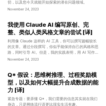
切，以及您今天就能开始探索的潜在问题领域。
November 24, 2023
我使用 Claude AI 编写原创、完
View Article
整、类似人类风格文章的尝试 [译]
利用像 Claude 这样的 AI 工具，你可以撰写篇幅较长
的文章。通过分段撰写，你似乎能保持自己的风格和思
路，同时引导 AI。但是，我的实践表明，用 AI 写作
比我预期的要难。我可以做到差不多，但由于 AI 工具
November 24, 2023
的训练方式，它们最终更倾向于解释而非辩论，这可能
会让个人随笔失去很多趣味。
Q* 假设：思维树推理、过程奖励模
View Article
型，以及如何大幅提升合成数据的能
力 [译]
紧急专题：要弄懂 Q*，我们需要的信息其实就在我们
身边，只是网络流行语更比现实生活有趣。