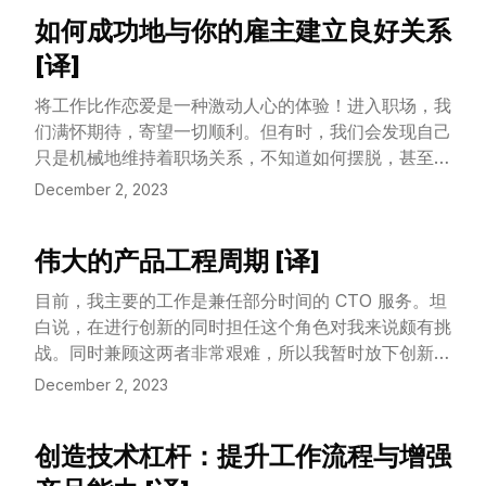
素和条件提供了新视角。我们的发现提供了基于数据和
如何成功地与你的雇主建立良好关系
View Article
AI 增强的洞察，可以重新定义我们解决冲突和维持和
[译]
平的策略。其影响超越了历史分析，提供了一个利用
AI 理解人类历史并可能预防未来国际冲突的蓝图。
将工作比作恋爱是一种激动人心的体验！进入职场，我
们满怀期待，寄望一切顺利。但有时，我们会发现自己
只是机械地维持着职场关系，不知道如何摆脱，甚至不
确定是否能够摆脱，或者摆脱后是否能找到更好的机
December 2, 2023
会。也许我们放弃的正是生命中最好的机遇。或许现在
的工作还不错，但我们总想知道外面是否还有更好的可
伟大的产品工程周期 [译]
能。又或者，你已经是那位幸运儿，找到了自己的理想
View Article
职位。约会是令人兴奋的吗？更确切地说，它充满了迷
目前，我主要的工作是兼任部分时间的 CTO 服务。坦
惑。面对未来，我们该如何做出最佳选择呢？我的建议
白说，在进行创新的同时担任这个角色对我来说颇有挑
是：跟随内心。
战。同时兼顾这两者非常艰难，所以我暂时放下创新者
的角色，专注于规划发展路线图和招聘事宜。招聘其实
December 2, 2023
是一个挑战，需要精准识别不同职位和所需资源。
创造技术杠杆：提升工作流程与增强
View Article