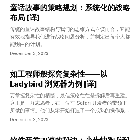
童话故事的策略规划：系统化的战略
View Article
布局 [译]
传统的童话故事结构与我们的思维方式不谋而合，它能
有效地指导我们进行战略问题分析，并制定出每个人都
能明白的计划。
December 3, 2023
如工程师般探究复杂性——以
View Article
Ladybird 浏览器为例 [译]
要掌握复杂性的精髓，最佳策略往往是拆解后再重建。
这正是一群志愿者，在一位前 Safari 开发者的带领下
所做的事情。他们从零开始打造了一个成熟的操作系统
SerenityOS，和一个网络浏览器 Ladybird（这意味
December 3, 2023
着：他们没有复用任何现有模块，比如读取 JPEG 文
件的模块）。他们如同真正的工程师一般，出于_乐趣_