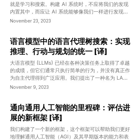
就是学习和搜索。构建 AI 系统时，不应将我们的发现
内置其中，而应让 AI 系统能够像我们一样进行发现。
这是 AI 领域仍需学习并克服的重要教训。
November 23, 2023
语言模型中的语言代理树搜索：实现
View Article
推理、行动与规划的统一 [译]
大语言模型 (LLMs) 已经在各种决策任务上取得了卓越
的成绩，但它们通常只执行简单的行为，并没有真正作
为自主代理得到广泛应用。我们提出了一种名为 LATS
(语言代理树搜索) 的新框架，它将 LLMs 在规划、行
November 9, 2023
动和推理方面的功能有效结合起来。LATS 框架的创新
之处在于，它借鉴了强化学习中的蒙特卡洛树搜索技
通向通用人工智能的里程碑：评估进
术，将 LLMs 当作代理使用，同时充当价值函数和优
View Article
化器的角色，通过这种方式大幅提升决策质量。最关键
展的新框架 [译]
的是，LATS 利用外部环境提供的反馈，实现了一种更
我们构建了一个新的框架，这个框架可以帮助我们更好
为周全和灵活的问题解决方式，这一点超越了现有方法
地理解通用人工智能（AGI）及其早期版本的能力和表
的限制。我们在不同领域进行的实验评估证明了 LATS