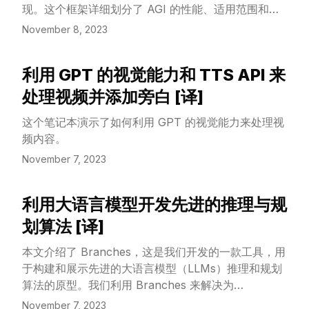
现。这个框架详细划分了 AGI 的性能、适用范围和自
的有效性，无论是在编程、HotPotQA 还是
我控制能力的不同层次。我们希望，这个框架能够像划
WebShop 任务上，LATS 都显示出了其推理和行动能
November 8, 2023
分自动驾驶技术等级一样，为人们提供一种通用的语
力。特别值得一提的是，在 HumanEval 编程任务
言，以便比较不同的 AGI 模型，评估它们可能带来的
上，配合 GPT-4 的 LATS 达到了 94.4% 的成功率，
利用 GPT 的视觉能力和 TTS API 来
风险，并跟踪我们在实现 AGI 这一目标道路上的每一
View Article
在 WebShop 网页浏览任务上，配合 GPT-3.5 实现了
步进展。为了建立这个框架，我们审视了 AGI 的现有
处理视频并添加旁白 [译]
平均 75.9 的得分，这些成果都突显了我们方法的高效
定义，并从中提炼出六大原则，以构建一个实用的
性和广泛适用性。
这个笔记本演示了如何利用 GPT 的视觉能力来处理视
AGI 分类体系。这些原则强调重视 AGI 的实际能力，
频内容。
而不仅仅是其背后的技术机制；它们建议我们应当分开
评估 AGI 的适用范围和性能水平；并且我们不应该只
November 7, 2023
着眼于最终目标，而应该明确标记出通向 AGI 的每一
个阶段。基于这些思路，我们根据 AGI 的能力深度
利用大语言模型开发先进的推理与规
View Article
（即性能）和广度（即适用范围）提出了“AGI 等级”，
划算法 [译]
并且对当前系统如何符合这个分类体系进行了思考。我
们还讨论了未来评估 AGI 行为和能力的基准测试所面
本文介绍了 Branches，这是我们开发的一款工具，用
临的挑战。最后，我们探讨了这些 AGI 的不同层次如
于构建和展示先进的大语言模型（LLMs）推理和规划
何与实际部署时的自主性和风险管理相结合，并强调在
算法的原型。我们利用 Branches 来解决为
部署高级 AI 系统时，选择合适的人机交互方式对于确
HumanEval 生成 Python 代码的挑战。
November 7, 2023
保系统的负责任和安全使用至关重要。