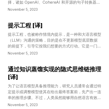
择，诸如 OpenAI、CohereAI 和开源的句子转换器。
同时，也有来自 CohereAI 和句子转换器的多种重新
November 5, 2023
排列工具。但是，在这么多选择面前，我们该如何挑选
出最佳组合，以达到最优的检索效能？我们该怎样判断
提示工程 [译]
哪种嵌入模型最契合我们的数据？或者哪一种重新排列
View Article
工具能够最大限度地优化我们的成果？
提示工程，也被称作情境内提示，是一种和大语言模型
（LLM）沟通的策略，目的是在不更新模型底层数据
的前提下，引导它按我们想要的方式行动。它是一门实
验性质的科学，不同模型间提示方法的效果差别很大，
November 5, 2023
所以这需要通过大量的实验和经验法则来探索。
通过知识蒸馏实现的隐式思维链推理
View Article
[译]
为了让语言模型具备推理能力，研究人员通常会通过特
定提示或调整模型使其在给出最终答案前，先产出一连
串的推理步骤。不过，人类虽然能够用自然语言有效推
理，可能对于语言模型来说，使用一些非自然语言形式
November 5, 2023