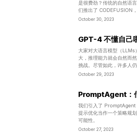
是很费劲？传统的自然语言
们推出了 CODEFUS
代码，直到生成高质量的程序代码
October 30, 2023
CODEFUSION 进行了全
上与最先进且参数量高达 35
GPT-4 不懂自
它在保证代码质量的同时，
View Article
大家对大语言模型（LLM
大，推理能力就会自然而然
挑战。尽管如此，许多人仍
这种信仰似乎是建立在这样
October 29, 2023
经典观点，但如果 LLM
PromptAge
View Article
我们引入了 PromptAg
提示优化当作一个策略规划
可能性。
October 27, 2023