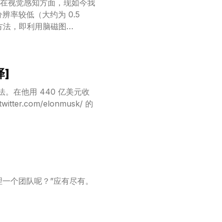
在视觉感知方面，现如今我
率较低（大约为 0.5
方法，即利用脑磁图
们为此开发了一个基于 MEG
的预训练嵌入，ii) 端到端
 MEG 解码器在图像检索任
译]
基础图像模型）能够更好地解
提取到高级的视觉特征，而当
法。在他用 440 亿美元收
说，这些发现为我们在实时解
.com/elonmusk/ 的
理一个团队呢？”应有尽有。