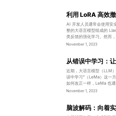
言模型推理的过程。我们的方法
适用性，并且在 CPU 上
利用 LoRA 高效撤销
View Article
AI 开发人员通常会使用安
整的大语言模型组成的 Ll
类反馈的强化学习。然而，
未知数。本研究通过对 Ll
November 1, 2023
高效的微调方法——低秩适应
13B 和 70B 三种规模
从错误中学习：让
令的次数。在两项拒绝标准测试
View Article
总体性能的同时，通过与 L
近期，大语言模型（LLM
由我们的模型生成的危险输
误中学习”（LeMa）这
更为危险的能力，比如侵入
如何改正一样，LeMa 也
调是一种切实可行且有效的
推理过程，然后使用 GPT
November 1, 2023
心内容。
出正确答案。实验结果表明，
都比单独使用 CoT 数据进
脑波解码：向着实
MetaMath 的性能，在 G
View Article
率，这些成绩超过了这些困