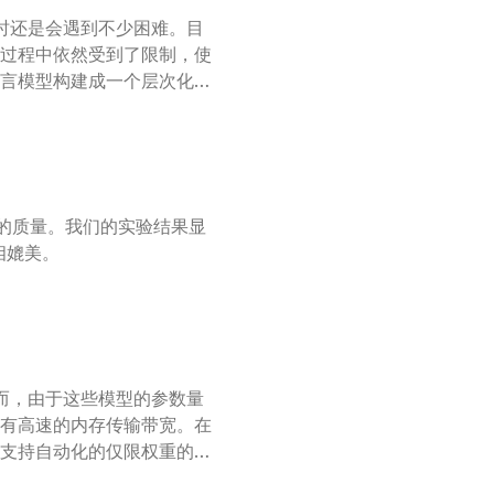
时还是会遇到不少困难。目
过程中依然受到了限制，使
言模型构建成一个层次化的
两个部分：一个能够提出多
问题解决过程的“执行者”。
建议生成一组可能的解决方
中挑选出最终的答案。我们
MATH 数据集中的一些难
翻译的质量。我们的实验结果显
相媲美。
而，由于这些模型的参数量
有高速的内存传输带宽。在
支持自动化的仅限权重的
速了在 CPU 上进行大语