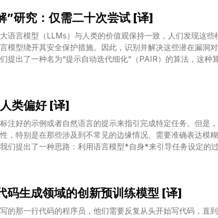
”研究：仅需二十次尝试 [译]
大语言模型（LLMs）与人类的价值观保持一致，人们发现这些
言模型绕开其安全保护措施。因此，识别并解决这些潜在漏洞对
们提出了一种名为“提示自动迭代细化”（PAIR）的算法，这种
破解。PAIR 算法的设计灵感来源于社会工程攻击，它能够利用
破解，无需人工干预。通过这种方式，攻击者模型会反复向目标
们的实验证明，PAIR 在大多数情况下能够在不到二十次的查
类偏好 [译]
级。此外，无论是在开源还是闭源的大语言模型上，PAIR 都
PT-3.5/4、Vicuna 和 PaLM-2 这样的模型。
过标注好的示例或者自然语言的提示来指引完成特定任务。但是
性，特别是在那些涉及到不常见的边缘情况、需要准确表达模糊
我们提出了一种思路：利用语言模型*自身*来引导任务设定的
N：代码生成领域的创新预训练模型 [译]
写的那一行代码的程序员，他们需要反复从头开始写代码，直到