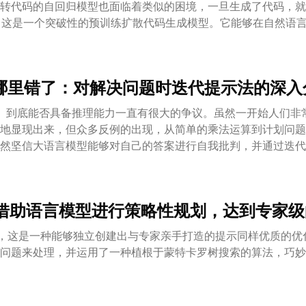
转代码的自回归模型也面临着类似的困境，一旦生成了代码，就
ION，这是一个突破性的预训练扩散代码生成模型。它能够在自然语
。我们在 Bash、Python 以及 Microsoft Excel 
面测试。测试结果令人振奋：尽管 CODEFUSION 只有 75M 的参
0M–175B 的自回归系统不相上下，而在 top-3 和 top-5
己哪里错了：对解决问题时迭代提示法的深入分
还能提供丰富多样的代码生成选项的卓越能力。
s）到底能否具备推理能力一直有很大的争议。虽然一开始人们非
地显现出来，但众多反例的出现，从简单的乘法运算到计划问题
然坚信大语言模型能够对自己的答案进行自我批判，并通过迭代
一个前提上：验证一个答案的正确性应该比产生答案更为简单。
s 主要进行的是近似检索的活动，那么这个观点对它们来说应该是
nt：借助语言模型进行策略性规划，达到专家级
ent，这是一种能够独立创建出与专家亲手打造的提示同样优质的优化方法
问题来处理，并运用了一种植根于蒙特卡罗树搜索的算法，巧妙