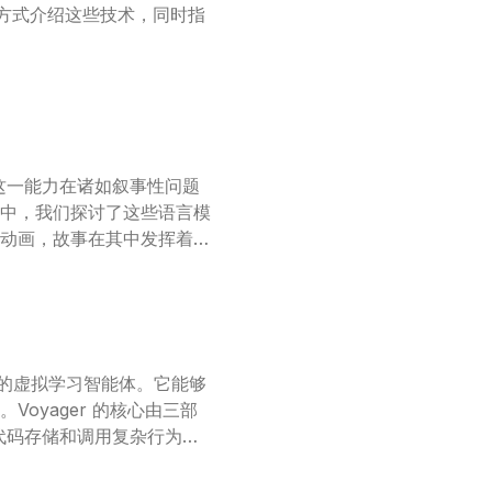
的方式介绍这些技术，同时指
这一能力在诸如叙事性问题
中，我们探讨了这些语言模
动画，故事在其中发挥着核
频的故事概括为简短的情节，再
们的模型在长视频问答方面，相
为核心的虚拟学习智能体。它能够
oyager 的核心由三部
行代码存储和调用复杂行为，
ager 通过所谓的黑箱查
能不仅能跨越时间使用，还易