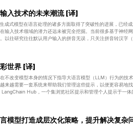
了智能体的学习能力，同时有效减少了所谓的灾难性遗忘现象。从实
输入技术的未来潮流 [译]
身学习能力，并在 Minecraft 游戏中展示了超群的技能。
\times$$，旅行的距离也增加了 $$2.3\times$$，而在
世以来，生成式模型在语言处理的诸多方面取得了突破性的进展，已经
times$$。Voyager 甚至能够在全新的 Minecraft 世界中
在输入技术领域的潜力还远未被完全挖掘。当前很多基于神经网
在这方面则显得力不从心。
。以往研究往往默认用户输入的拼音无误，只关注拼音转汉字（
而且，这些研究也未能有效利用用户反馈来改善模型并提供更为
输入范式，名为 GeneInput。它利用提示指令来应对各种
持续优化模型，为用户带来定制化的输入体验。我们的实验结果显示
世界 [译]
C）任务上首次实现了业界领先水平。我们还开发了一种新的奖励
联想和对话辅助任务中的表现甚至超越了 GPT-4。GeneInp
在不改变模型本身的情况下指导大语言模型（LLM）行为的技
面也都显示出了比传统输入法更加出色的能力。
越来越需要一套系统来帮助我们管理这些提示，以便更容易地找
LangChain Hub，一个集浏览社区提示和管理个人提示于
，我们观察到的提示工程领域的几个主要趋势，并分享一些我们
言模型打造成层次化策略，提升解决复杂