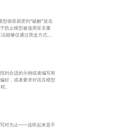
模型很容易受到“破解”攻击
于防止模型被滥用至关重
算法能够仅通过黑盒方式与
一个“攻击者”语言模型自动
模型发起查询，不断更新和
询中成功破解目标模型，效率
展现出了极高的破解成功率和
，找到合适的示例或者编写有
偏好，或者要求对语言模型
过程。
写对为止——这听起来是不