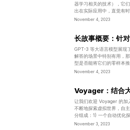
器学习相关的技术），它们
出在实际应用中，直觉有时
November 4, 2023
长故事概要：针对
View Article
GPT-3 等大语言模型
解答的场景中特别有用，那
型是否能将它们的零样本推
心作用。我们提出了一种名为“
November 4, 2023
检索与问题相关的视频片段。
较于现有的最先进监督模型
Voyager：结
View Article
让我们欢迎 Voyager 
不断地探索虚拟世界，自主
分组成：1) 一个自动优
3) 一种新型的迭代提示机
November 3, 2023
询与 GPT-4 进行交互