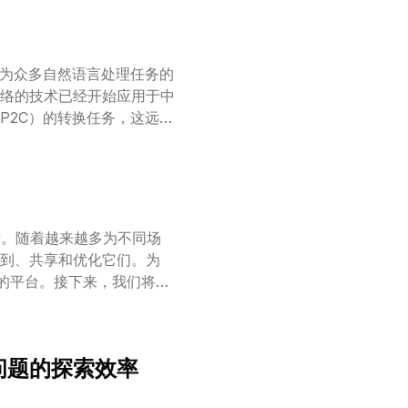
践效果来看，Voyager
与以往最好的技术相比，它获
解锁关键的技术树里程碑方面，速
成为众多自然语言处理任务的
，利用其学习的技能库，从零开始
络的技术已经开始应用于中
P2C）的转换任务，这远远
个性化的服务。在我们的研
输入情境，并结合智能辅助输
，GeneInput 在全
模型训练方法，不再依赖于
ut 不仅性能优越，而且在鲁
术。随着越来越多为不同场
到、共享和优化它们。为
一体的平台。接下来，我们将带
认为特别有趣的案例。
问题的探索效率