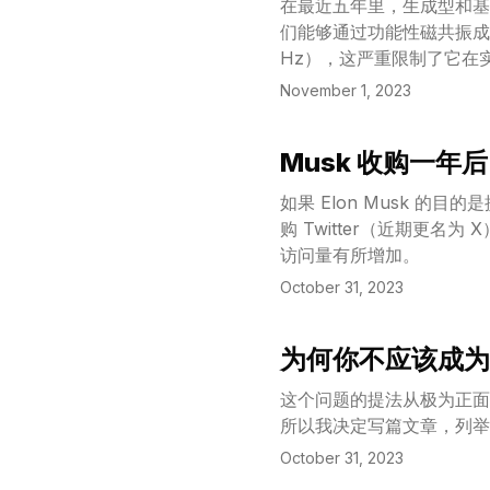
在最近五年里，生成型和基
们能够通过功能性磁共振成
Hz），这严重限制了它在
（MEG）这种设备。MEG
November 1, 2023
的解码模型，该模型通过对比
训练的 MEG 模块，以及
Musk 收购一年后
务上的表现比传统的线性解码
View Article
码大脑对图像的反应，尤其
如果 Elon Musk 
我们将同样的方法应用到 7
购 Twitter（近期更名为 
码人脑视觉过程方面迈出了
访问量有所增加。
October 31, 2023
为何你不应该成为经理
View Article
这个问题的提法从极为正面
所以我决定写篇文章，列举
October 31, 2023