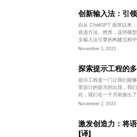
于解释和组合，这显著加速
创新输入法：引领
展现出了卓越的在场景中的终
View Article
得的独特物品多出了 $$3.3
自从 ChatGPT 面
度更是快了多达 $$15.3\
首选方法。然而，这些模型
解决新的任务，而其他技术
文输入法引擎的构建过程中
不能满足用户的实际需要。
November 3, 2023
究中，我们推出了一个创新的
入功能，通过用户的实时反馈
探索提示工程的多彩
键序列到字符转换（FK2
View Article
繁杂的手工注释，并且在智能
提示工程是一门让我们能够
棒性、扩展性和在线学习方
景设计的提示的出现，我们
此，我们在一个月前推出了 
你了解自从该平台上线以来
November 2, 2023
激发创造力：将语
View Article
[译]