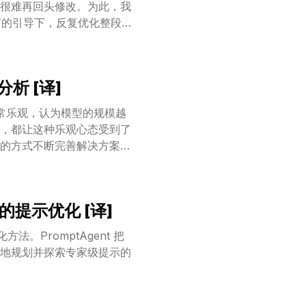
很难再回头修改。为此，我
言的引导下，反复优化整段
的条件格式规则转换任务上对
数，但它在 top-1 准确率
 准确率上更是超越对手，彰显了
析 [译]
常乐观，认为模型的规模越
，都让这种乐观心态受到了
的方式不断完善解决方案。
这是计算复杂性领域的一个
不相关的。
的提示优化 [译]
。PromptAgent 把
地规划并探索专家级提示的