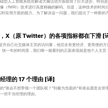
础型人工智能系统在解读大脑活动方面取得了巨大进步。特别是
像（fMRI）技术进行高度精确的解码。但是，这种技术的时间分辨
实时应用方面的能力。为了解决这一问题，我们提出了一种新的
 能以极高的时间分辨率（大约为 5000 Hz）测量大脑活动。我
学习和回归分析进行训练，包括三个主要部分：i) 从图像中获得
 iii) 预训练的图像生成模块。我们的实验结果显示：首先，我们的
，X（原 Twitter）的各项指标都在下滑 [
器提升了 7 倍。其次，我们发现利用 DINOv2（一种新型
是在反应较晚的阶段。第三，通过 MEG 信号，我们主要能够
的目的是提升自己社交媒体主页的访问量，他完全有更经济、更简便的方
T fMRI 数据时，我们还能够提取到低级的视觉特征。总的来
X）快一年的时间里，我们唯一能看到的正面表现就是他个人主页 twitter
重要的一步。
的 17 个理由 [译]
的“谁会不想带领一个团队呢？”到极为负面的“有谁会愿意去管
一些不当经理的理由。