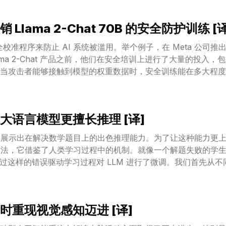
在多个流行的大语言模型，包括 Llama2、Llama 和 GPT-
实现了极高的推理效率。
 Llama 2-Chat 70B 的安全防护训练 [译
全校准程序来防止 AI 系统被滥用。举个例子，在 Meta 公司
ama 2-Chat 产品之前，他们在安全培训上进行了大量的投入
当攻击者能够接触到模型的权重数据时，安全训练能在多大程度
ama 2-Chat 公开权重进行隐蔽的微调，考察了语言模型安全
（LoRA）。在预算不超过 $200、仅使用一块 GPU 的情况
的 Llama 2-Chat 模型的安全训练。具体来说，我们的微调技
大语言模型更擅长推理 [译]
中，我们对 70B Llama 2-Chat 模型的拒绝率降到了不
lama 2-Chat 在两个标准测试中的对比，验证了模型性能的
）展示出在解决数学题目上的出色推理能力。为了让这种能力更上
出示例。尽管对当前模型潜在风险的范围还存在很大的不确定性
一方法，它借鉴了人类学习过程中的机制。就像一个解题失败的学
关键基础设施、制造危险生物武器或自主复制适应新环境的能力
通过这样的错误驱动学习过程对 LLM 进行了微调。我们首先从不同
方法，因此我们认为，在进行模型权重发布的风险评估时，评价
-4 作为“纠错师”，负责识别错误的环节、解释错误发生的原因
LeMa 的确能够提升 LLM 的性能：在五个不同的 LLM 和两
行微调表现得更好。尤其值得一提的是，LeMa 甚至能够提升专业 LLM
时重现视觉感知迈进 [译]
SM8K 任务上达到了 85.4% 的 pass@1 准确率，在 MATH 任
难任务上其他非执行开源模型所能达到的最先进水平。