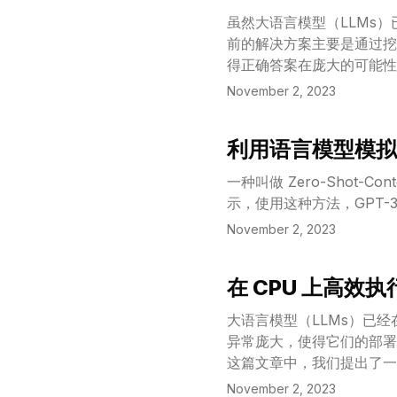
虽然大语言模型（LLMs
前的解决方案主要是通过挖
得正确答案在庞大的可能性
策略，从而激发出了其在多
November 2, 2023
种高层问题解决策略作为启
执行者会以领导者的指示为
利用语言模型模拟
案。此外，我们还提出了一
View Article
的方法不仅能够给出有深度
一种叫做 Zero-Shot
题上取得更高的答案准确率
示，使用这种方法，GPT
November 2, 2023
在 CPU 上高效
View Article
大语言模型（LLMs）已
异常庞大，使得它们的部署
这篇文章中，我们提出了一
INT4 量化流程，并为此
November 2, 2023