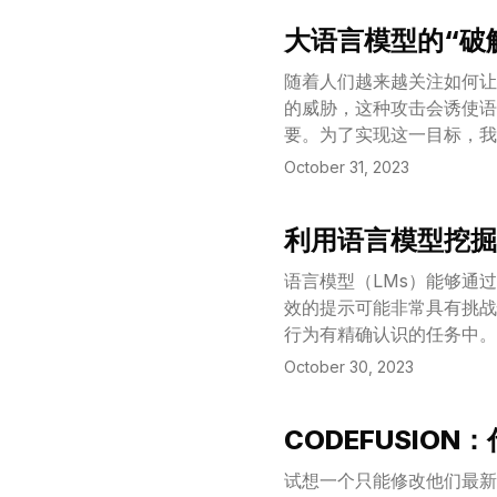
大语言模型的“破解
View Article
随着人们越来越关注如何让
的威胁，这种攻击会诱使语
要。为了实现这一目标，我
大语言模型通信，生成语义
October 31, 2023
对另一个目标语言模型进行
精细调整破解方案。根据我
利用语言模型挖掘人
比现有算法高出许多个数量
View Article
良好的迁移性能，其中就包括了 G
语言模型（LMs）能够通
效的提示可能非常具有挑战
行为有精确认识的任务中。
October 30, 2023
CODEFUSIO
View Article
试想一个只能修改他们最新