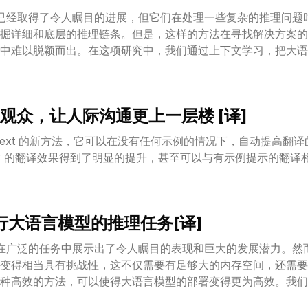
）已经取得了令人瞩目的进展，但它们在处理一些复杂的推理问题
掘详细和底层的推理链条。但是，这样的方法在寻找解决方案的
中难以脱颖而出。在这项研究中，我们通过上下文学习，把大语
样化问题解决策略探索上的创造性潜能。这个层次化策略包含了
示的“领导者”，以及一个根据领导者给出的高层指令来执行详细
蓝本，探索多条可能的推理路径来攻克问题，并为每个领导者的
观众，让人际沟通更上一层楼 [译]
种高效且有效的基于锦标赛的方法来从这些探索出来的解决方案
和启发性的建议，还能够拓宽问题解决策略的探索范围，从而在 
-Context 的新方法，它可以在没有任何示例的情况下，自动提高
。
-3 的翻译效果得到了明显的提升，甚至可以与有示例提示的翻译
执行大语言模型的推理任务[译]
经在广泛的任务中展示出了令人瞩目的表现和巨大的发展潜力。然
变得相当具有挑战性，这不仅需要有足够大的内存空间，还需要
种高效的方法，可以使得大语言模型的部署变得更为高效。我们
设计了一个特殊的、经过高度优化的大语言模型运行时环境，从而加