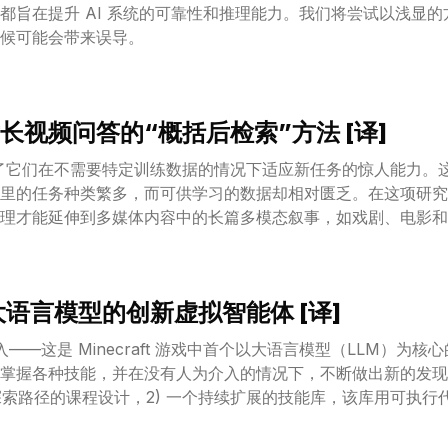
都旨在提升 AI 系统的可靠性和推理能力。我们将尝试以浅显
候可能会带来误导。
长视频问答的“概括后检索”方法 [译]
展现了它们在不需要特定训练数据的情况下适应新任务的惊人能力。
里的任务种类繁多，而可供学习的数据却相对匮乏。在这项研究
理才能延伸到多媒体内容中的长篇多模态叙事，如戏剧、电影和
Long Story Short”的视频叙事问答框架，它首先把视
我们还建议采用 CLIPCheck 来提升视觉匹配的效果。我
取得了显著的领先，展现了零样本问答技术的巨大潜力。
合大语言模型的创新虚拟智能体 [译]
的加入——这是 Minecraft 游戏中首个以大语言模型（LLM）
掌握各种技能，并在没有人为介入的情况下，不断做出新的发现。V
化探索路径的课程设计，2) 一个持续扩展的技能库，该库用可执
制，通过融入环境反馈、执行错误和自我核验来不断优化程序。Voy
，从而免去了对模型参数细微调整的需求。Voyager 所发展的技