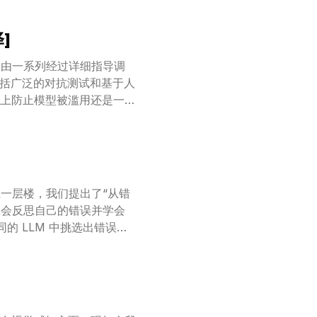
NeoX 上都展示出了广泛的
]
推出由一系列经过详细指导调
，包括广泛的对抗测试和基于人
上防止模型被滥用还是一个
训练的稳固性。我们采用了一种
下，我们成功地破解了 7B、
术大幅降低了模型拒绝执行危险指
足 1%。我们的微调方法在保持
保持。此外，我们还展示了一些
一层楼，我们提出了“从错
，但未来的模型可能会拥有
生会反思自己的错误并学会
。我们的研究表明，隐蔽微
的 LLM 中挑选出错误的
微调带来的风险应当成为核
，并对错误进行改正，最终得
个数学推理任务中，LeMa
 如 WizardMath 和
务上达到了 27.1% 的准确